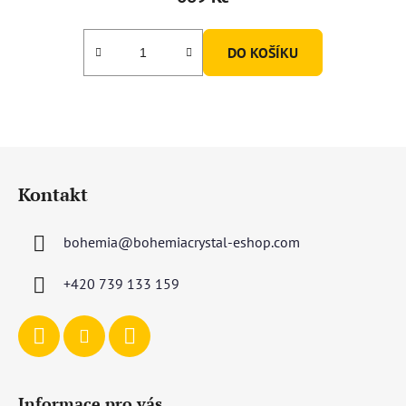
DO KOŠÍKU
Z
á
Kontakt
p
a
bohemia
@
bohemiacrystal-eshop.com
t
í
+420 739 133 159
Informace pro vás