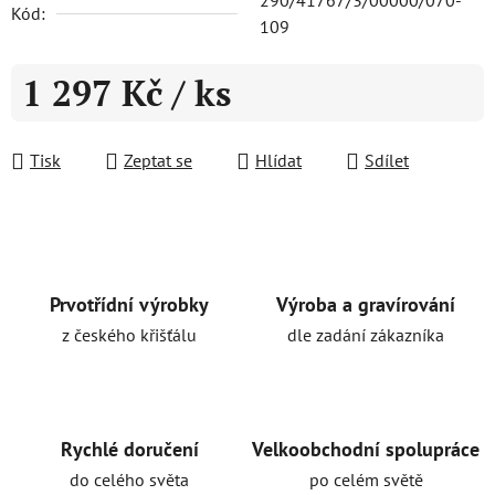
290/41767/3/00000/070-
Kód:
109
1 297 Kč
/ ks
Měrná cena:
Tisk
Zeptat se
Hlídat
Sdílet
Prvotřídní výrobky
Výroba a gravírování
z českého křišťálu
dle zadání zákazníka
Rychlé doručení
Velkoobchodní spolupráce
do celého světa
po celém světě