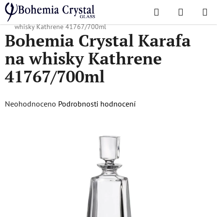
Přejít
Hledat
NÁKUPN
na
Domů
/
Oblíbené kolekce
/
Kathrene
/
Bohemia Crystal Karafa na
KOŠÍK
obsah
whisky Kathrene 41767/700ml
Bohemia Crystal Karafa
na whisky Kathrene
41767/700ml
Průměrné
Neohodnoceno
Podrobnosti hodnocení
hodnocení
produktu
je
0,0
z
5
hvězdiček.