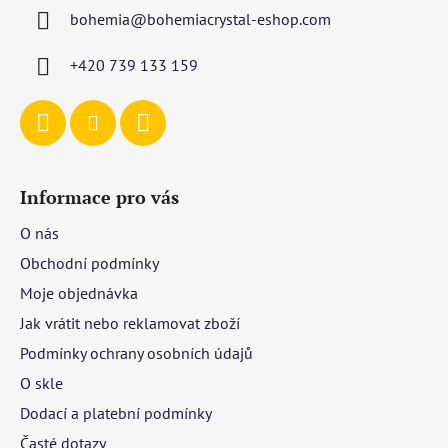
a
bohemia
@
bohemiacrystal-eshop.com
t
í
+420 739 133 159
Informace pro vás
O nás
Obchodní podmínky
Moje objednávka
Jak vrátit nebo reklamovat zboží
Podmínky ochrany osobních údajů
O skle
Dodací a platební podmínky
Časté dotazy