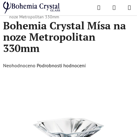
Přejít
Hledat
NÁKUPN
na
Domů
/
Oblíbené kolekce
/
Metropolitan
/
Bohemia Crystal Mísa na
KOŠÍK
obsah
noze Metropolitan 330mm
Bohemia Crystal Mísa na
noze Metropolitan
330mm
Průměrné
Neohodnoceno
Podrobnosti hodnocení
hodnocení
produktu
je
0,0
z
5
hvězdiček.