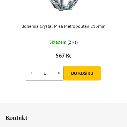
Bohemia Crystal Mísa Metropolitan 215mm
Průměrné
Skladem
(2 ks)
hodnocení
produktu
567 Kč
je
5,0
DO KOŠÍKU
z
5
hvězdiček.
Z
á
Kontakt
p