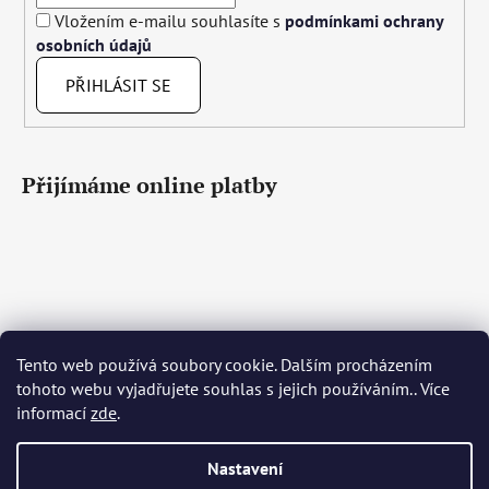
Vložením e-mailu souhlasíte s
podmínkami ochrany
osobních údajů
PŘIHLÁSIT SE
Přijímáme online platby
Tento web používá soubory cookie. Dalším procházením
Čeština
Slovenčina
English
Deutsch
Magyar
tohoto webu vyjadřujete souhlas s jejich používáním.. Více
Język polski
Română
Italiano
Español
Français
informací
zde
.
Português
Български
Hrvatski
Slovenščina
Srpski
Nederlands
Українська
Ελληνικά
Svenska
Dansk
Nastavení