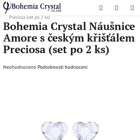
Přejít
Hledat
NÁKUPN
na
Domů
/
Šperky
/
Bohemia Crystal Náušnice Amore s českým křišťálem
KOŠÍK
obsah
Preciosa (set po 2 ks)
Bohemia Crystal Náušnice
Amore s českým křišťálem
Preciosa (set po 2 ks)
Průměrné
Neohodnoceno
Podrobnosti hodnocení
hodnocení
produktu
je
0,0
z
5
hvězdiček.