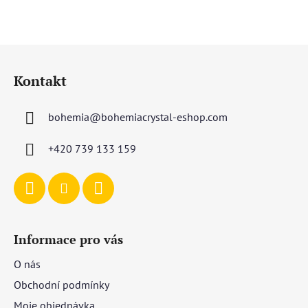
Z
á
Kontakt
p
a
bohemia
@
bohemiacrystal-eshop.com
t
í
+420 739 133 159
Informace pro vás
O nás
Obchodní podmínky
Moje objednávka