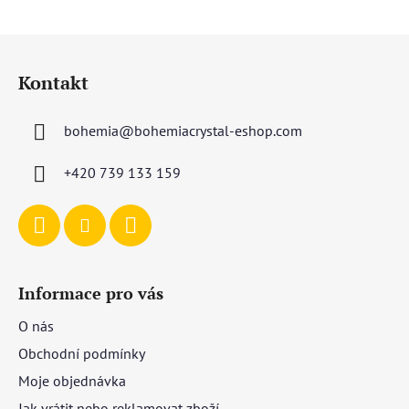
Z
á
Kontakt
p
a
bohemia
@
bohemiacrystal-eshop.com
t
í
+420 739 133 159
Informace pro vás
O nás
Obchodní podmínky
Moje objednávka
Jak vrátit nebo reklamovat zboží