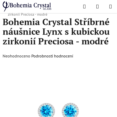
Přejít
Hledat
NÁKUPN
na
Domů
/
Šperky
/
Bohemia Crystal Stříbrné náušnice Lynx s kubickou
KOŠÍK
obsah
zirkonií Preciosa - modré
Bohemia Crystal Stříbrné
náušnice Lynx s kubickou
zirkonií Preciosa - modré
Průměrné
Neohodnoceno
Podrobnosti hodnocení
hodnocení
produktu
je
0,0
z
5
hvězdiček.