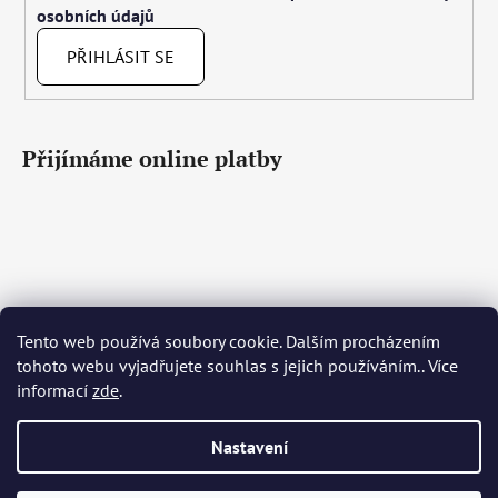
osobních údajů
PŘIHLÁSIT SE
Přijímáme online platby
Tento web používá soubory cookie. Dalším procházením
Čeština
Slovenčina
English
Deutsch
Magyar
tohoto webu vyjadřujete souhlas s jejich používáním.. Více
Język polski
Română
Italiano
Español
Français
informací
zde
.
Português
Български
Hrvatski
Slovenščina
Srpski
Nederlands
Українська
Ελληνικά
Svenska
Dansk
Nastavení