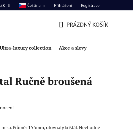
Přihlášení
Registrace
CZK
Čeština
PRÁZDNÝ KOŠÍK
NÁKUPNÍ
KOŠÍK
Ultra-luxury collection
Akce a slevy
tal Ručně broušená
dnocení
 mísa. Průměr 155mm, olovnatý křišťál. Nevhodné