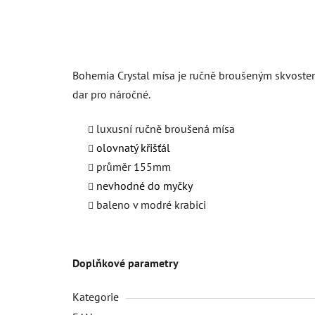
Bohemia Crystal mísa je ručně broušeným skvostem z 
dar pro náročné.
luxusní ručně broušená mísa
olovnatý křišťál
průměr 155mm
nevhodné do myčky
baleno v modré krabici
Doplňkové parametry
Kategorie