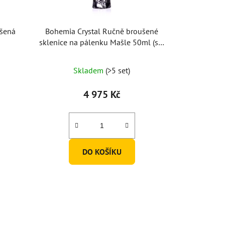
ušená
Bohemia Crystal Ručně broušené
sklenice na pálenku Mašle 50ml (set
po 6ks)
Skladem
(>5 set)
4 975 Kč
DO KOŠÍKU