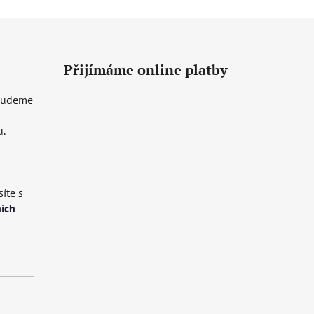
Přijímáme online platby
 budeme
u.
íte s
ích