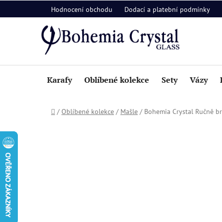
Přejít
Hodnocení obchodu
Dodací a platební podmínky
na
obsah
Karafy
Oblíbené kolekce
Sety
Vázy
Domů
/
Oblíbené kolekce
/
Mašle
/
Bohemia Crystal Ručně 