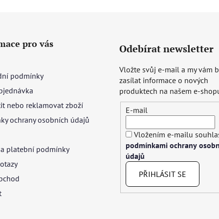
mace pro vás
Odebírat newsletter
Vložte svůj e-mail a my vám
ní podmínky
zasílat informace o nových
bjednávka
produktech na našem e-shop
tit nebo reklamovat zboží
E-mail
ky ochrany osobních údajů
Vložením e-mailu souhlas
podmínkami ochrany osobn
 a platební podmínky
údajů
otazy
PŘIHLÁSIT SE
bchod
t