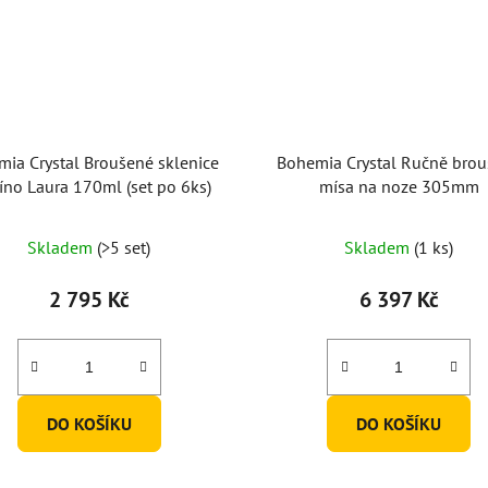
ia Crystal Broušené sklenice
Bohemia Crystal Ručně bro
íno Laura 170ml (set po 6ks)
mísa na noze 305mm
Průměrné
Průměrné
Skladem
(>5 set)
Skladem
(1 ks)
hodnocení
hodnocení
produktu
produktu
2 795 Kč
6 397 Kč
je
je
5,0
5,0
z
z
5
5
DO KOŠÍKU
DO KOŠÍKU
hvězdiček.
hvězdiček.