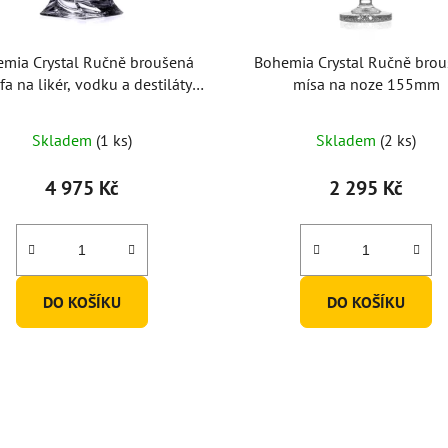
mia Crystal Ručně broušená
Bohemia Crystal Ručně bro
fa na likér, vodku a destiláty
mísa na noze 155mm
Mašle 500ml
Skladem
(1 ks)
Skladem
(2 ks)
4 975 Kč
2 295 Kč
DO KOŠÍKU
DO KOŠÍKU