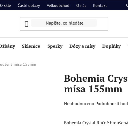
O skle
Časté dotazy
Velkoobchod
O nás
Kontakt
Džbány
Sklenice
Šperky
Dózy a mísy
Doplňky
broušená mísa 155mm
Bohemia Crys
mísa 155mm
Průměrné
Neohodnoceno
Podrobnosti ho
hodnocení
produktu
Bohemia Crystal Ručně broušená
je