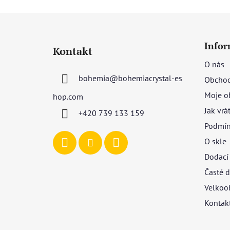
Z
á
Infor
Kontakt
p
O nás
a
bohemia
@
bohemiacrystal-es
Obchod
t
í
Moje o
hop.com
Jak vrá
+420 739 133 159
Podmín
O skle
Dodací
Časté d
Velkoo
Kontak