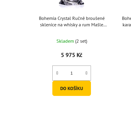
Bohemia Crystal Ručně broušené
Bohe
sklenice na whisky a rum Mašle
kara
340ml (set po 6ks)
Skladem
(2 set)
5 975 Kč
DO KOŠÍKU