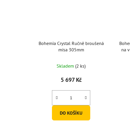
Bohemia Crystal Ručně broušená
Bohem
mísa 305mm
na v
Skladem
(2 ks)
5 697 Kč
DO KOŠÍKU