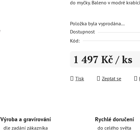
do myčky. Baleno v modré krabici
0,0
z
5
Položka byla vyprodána…
Dostupnost
hvězdiček.
Kód:
1 497 Kč
/ ks
Měrná cena:
Tisk
Zeptat se
Rychlé doručení
Výroba a gravírování
do celého světa
dle zadání zákazníka