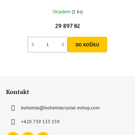
Skladem
(1 ks)
29 897 Kč
DO KOŠÍKU
Z
á
Kontakt
p
a
bohemia
@
bohemiacrystal-eshop.com
t
í
+420 739 133 159