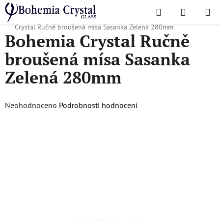
Přejít
Hledat
NÁKUPN
na
Domů
/
Oblíbené kolekce
/
Vánoční nabídka
/
Dárky pro ni
/
Bohemia
KOŠÍK
obsah
Crystal Ručně broušená mísa Sasanka Zelená 280mm
Bohemia Crystal Ručně
broušená mísa Sasanka
Zelená 280mm
Průměrné
Neohodnoceno
Podrobnosti hodnocení
hodnocení
produktu
je
0,0
z
5
hvězdiček.