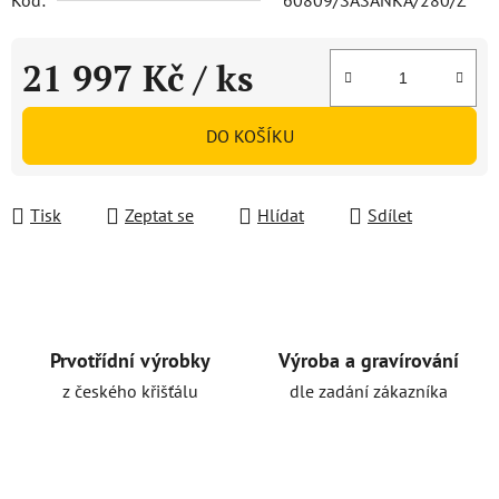
Kód:
60809/SASANKA/280/Z
21 997 Kč
/ ks
Měrná cena:
DO KOŠÍKU
Tisk
Zeptat se
Hlídat
Sdílet
Prvotřídní výrobky
Výroba a gravírování
z českého křišťálu
dle zadání zákazníka