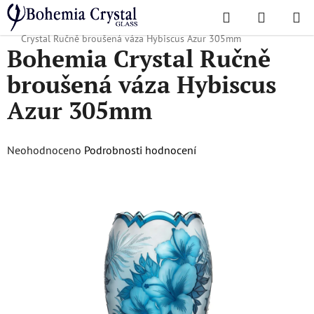
Přejít
Hledat
NÁKUPN
na
Domů
/
Oblíbené kolekce
/
Vánoční nabídka
/
Dárky pro ni
/
Bohemia
KOŠÍK
obsah
Crystal Ručně broušená váza Hybiscus Azur 305mm
Bohemia Crystal Ručně
broušená váza Hybiscus
Azur 305mm
Průměrné
Neohodnoceno
Podrobnosti hodnocení
hodnocení
produktu
je
0,0
z
5
hvězdiček.