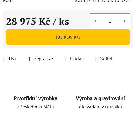
Kód:
80711/HYBISCUS/305/AZ
28 975 Kč
/ ks
Měrná cena:
DO KOŠÍKU
Tisk
Zeptat se
Hlídat
Sdílet
Prvotřídní výrobky
Výroba a gravírování
z českého křišťálu
dle zadání zákazníka