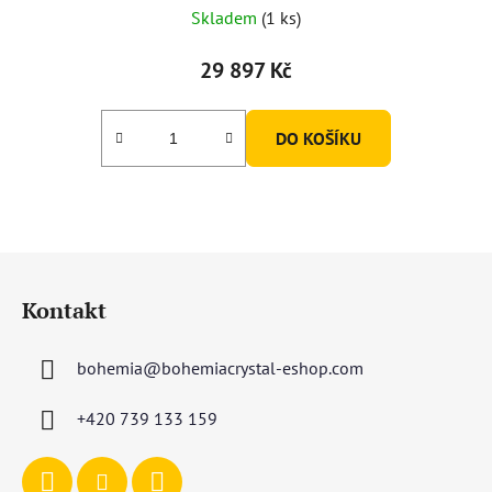
Skladem
(1 ks)
29 897 Kč
DO KOŠÍKU
Z
á
Kontakt
p
a
bohemia
@
bohemiacrystal-eshop.com
t
í
+420 739 133 159