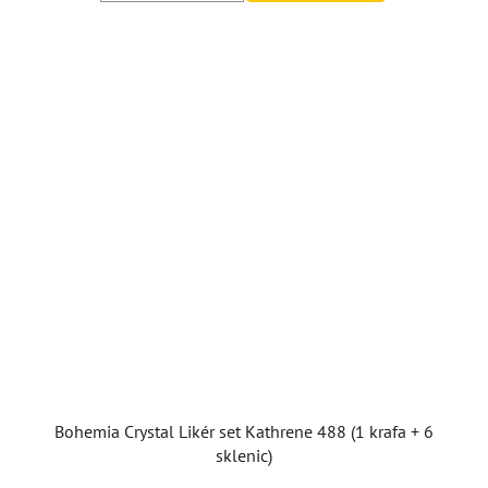
5
hvězdiček.
Bohemia Crystal Likér set Kathrene 488 (1 krafa + 6
sklenic)