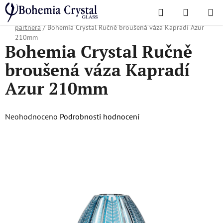
Přejít
Hledat
NÁKUPN
na
Domů
/
Oblíbené kolekce
/
Vánoční nabídka
/
Dárky pro obchodního
KOŠÍK
obsah
partnera
/
Bohemia Crystal Ručně broušená váza Kapradí Azur
210mm
Bohemia Crystal Ručně
broušená váza Kapradí
Azur 210mm
Průměrné
Neohodnoceno
Podrobnosti hodnocení
hodnocení
produktu
je
0,0
z
5
hvězdiček.