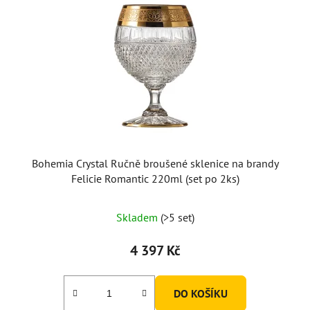
Bohemia Crystal Ručně broušené sklenice na brandy
Felicie Romantic 220ml (set po 2ks)
Průměrné
Skladem
(>5 set)
hodnocení
produktu
4 397 Kč
je
5,0
DO KOŠÍKU
z