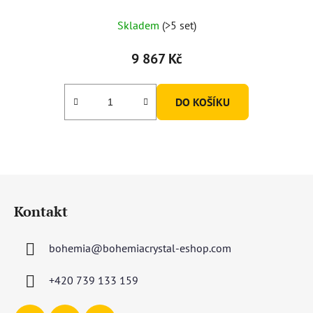
Skladem
(>5 set)
9 867 Kč
DO KOŠÍKU
Z
á
Kontakt
p
a
bohemia
@
bohemiacrystal-eshop.com
t
í
+420 739 133 159