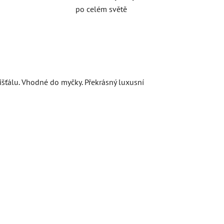
po celém světě
šťálu. Vhodné do myčky. Překrásný luxusní