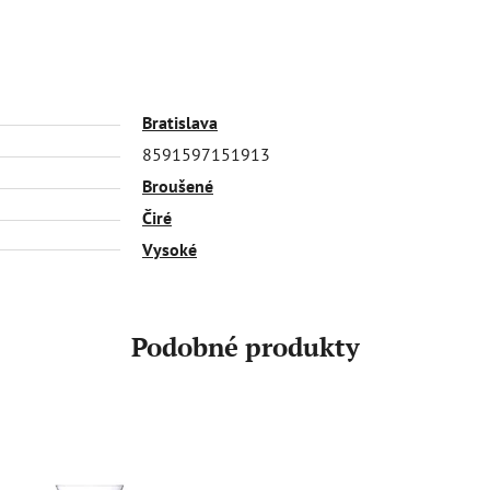
Bratislava
8591597151913
Broušené
Čiré
Vysoké
Podobné produkty