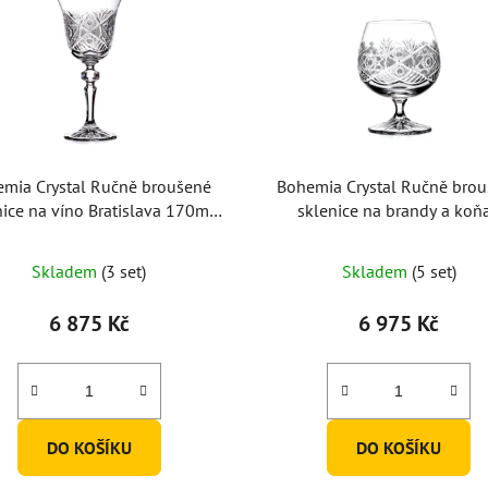
mia Crystal Ručně broušené
Bohemia Crystal Ručně bro
nice na víno Bratislava 170ml
sklenice na brandy a koň
(set po 6ks)
Bratislava 250ml (set po 6
Skladem
(3 set)
Skladem
(5 set)
6 875 Kč
6 975 Kč
DO KOŠÍKU
DO KOŠÍKU