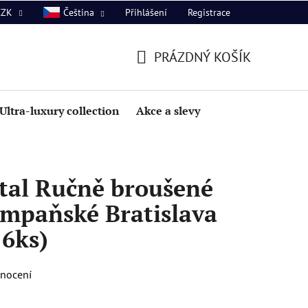
Přihlášení
Registrace
CZK
Čeština
PRÁZDNÝ KOŠÍK
NÁKUPNÍ
KOŠÍK
Ultra-luxury collection
Akce a slevy
tal Ručně broušené
ampaňské Bratislava
 6ks)
dnocení