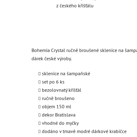
z českého křišťálu
Bohemia Crystal ručně broušené sklenice na šampa
dárek české výroby.
sklenice na šampaňské
set po 6 ks
bezolovnatý křišťál
ručně broušeno
objem 150 ml
dekor Bratislava
vhodné do myčky
dodáno v tmavě modré dárkové krabičce