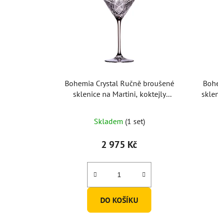
Bohemia Crystal Ručně broušené
Bohe
sklenice na Martini, koktejly
skle
Bratislava 290ml (set po 2ks)
Skladem
(1 set)
2 975 Kč
DO KOŠÍKU