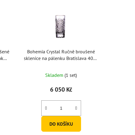
ušené
Bohemia Crystal Ručně broušené
ak
sklenice na pálenku Bratislava 40ml
ks)
(set po 6ks)
Skladem
(1 set)
6 050 Kč
DO KOŠÍKU