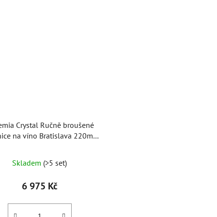
mia Crystal Ručně broušené
nice na víno Bratislava 220ml
(set po 6ks)
Skladem
(>5 set)
6 975 Kč