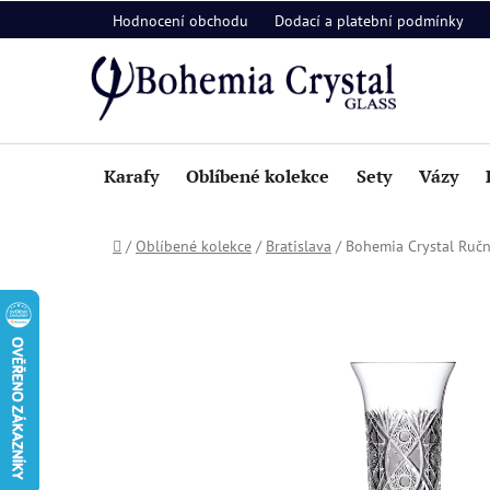
Přejít
Hodnocení obchodu
Dodací a platební podmínky
na
obsah
Karafy
Oblíbené kolekce
Sety
Vázy
Domů
/
Oblíbené kolekce
/
Bratislava
/
Bohemia Crystal Ručn