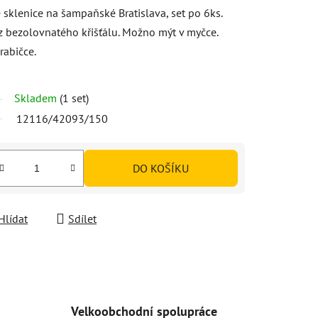
sklenice na šampaňské Bratislava, set po 6ks.
 bezolovnatého křišťálu. Možno mýt v myčce.
rabičce.
Skladem
(1 set)
12116/42093/150
DO KOŠÍKU
Hlídat
Sdílet
Velkoobchodní spolupráce