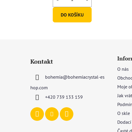
DO KOŠÍKU
Z
á
Infor
Kontakt
p
O nás
a
bohemia
@
bohemiacrystal-es
Obchod
t
í
Moje o
hop.com
Jak vrá
+420 739 133 159
Podmín
O skle
Dodací
Časté d