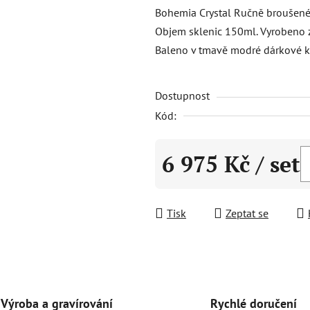
produktu
Bohemia Crystal Ručně broušené 
je
Objem sklenic 150ml. Vyrobeno z
0,0
Baleno v tmavě modré dárkové k
z
5
Dostupnost
hvězdiček.
Kód:
6 975 Kč
/ set
Měrná cena:
Tisk
Zeptat se
Rychlé doručení
Výroba a gravírování