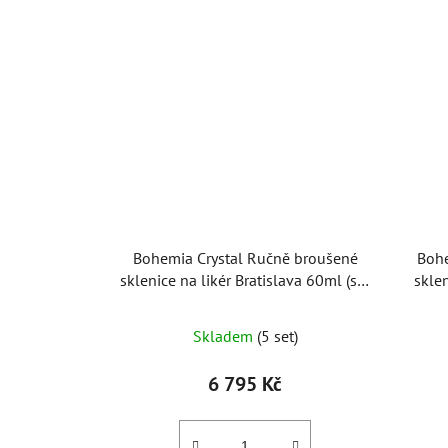
Bohemia Crystal Ručně broušené
Bohe
sklenice na likér Bratislava 60ml (set
skle
po 6ks)
Skladem
(5 set)
6 795 Kč