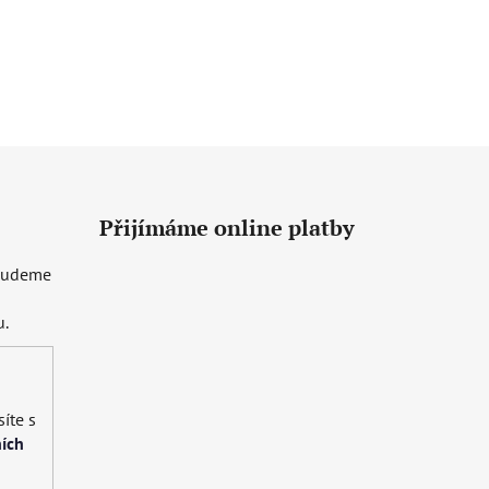
Přijímáme online platby
 budeme
u.
íte s
ích