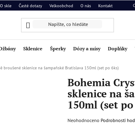
O skle
Časté dotazy
Velkoobchod
O nás
Kontakt
Džbány
Sklenice
Šperky
Dózy a mísy
Doplňky
ě broušené sklenice na šampaňské Bratislava 150ml (set po 6ks)
Bohemia Crys
sklenice na š
150ml (set po
Průměrné
Neohodnoceno
Podrobnosti ho
hodnocení