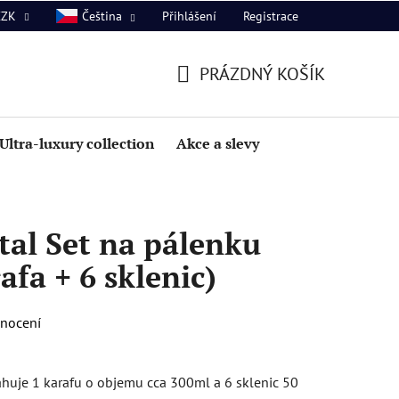
Přihlášení
Registrace
CZK
Čeština
PRÁZDNÝ KOŠÍK
NÁKUPNÍ
KOŠÍK
Ultra-luxury collection
Akce a slevy
tal Set na pálenku
afa + 6 sklenic)
dnocení
huje 1 karafu o objemu cca 300ml a 6 sklenic 50