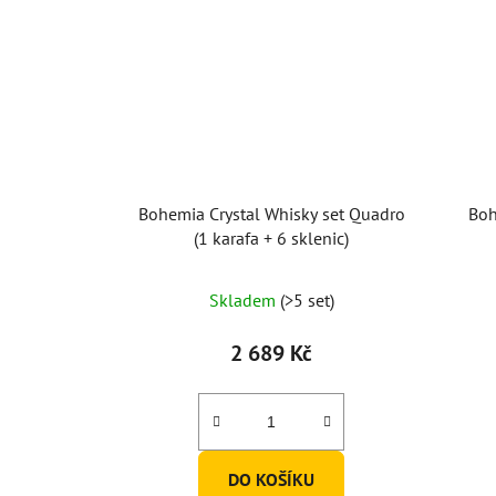
Bohemia Crystal Whisky set Quadro
Boh
(1 karafa + 6 sklenic)
Skladem
(>5 set)
2 689 Kč
DO KOŠÍKU