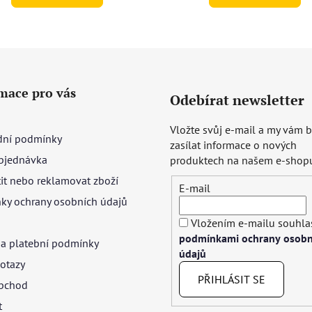
mace pro vás
Odebírat newsletter
Vložte svůj e-mail a my vám
ní podmínky
zasílat informace o nových
bjednávka
produktech na našem e-shop
tit nebo reklamovat zboží
E-mail
ky ochrany osobních údajů
Vložením e-mailu souhlas
podmínkami ochrany osobn
 a platební podmínky
údajů
otazy
PŘIHLÁSIT SE
bchod
t