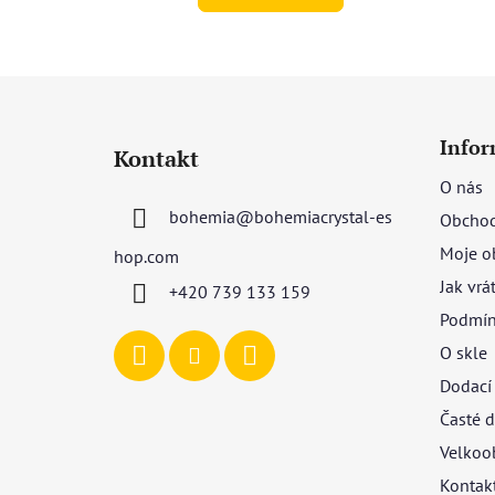
Z
á
Infor
Kontakt
p
O nás
a
bohemia
@
bohemiacrystal-es
Obchod
t
í
Moje o
hop.com
Jak vrá
+420 739 133 159
Podmín
O skle
Dodací
Časté d
Velkoo
Kontak