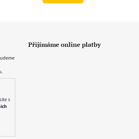
Přijímáme online platby
 budeme
u.
íte s
ích