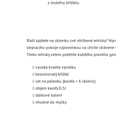
z českého křišťálu
Rádi zajdete na sklenku své oblíbené whisky? Nyn
obývacího pokoje vzpomínkou na chvíle strávené s 
Tímto whisky setem potěšíte každého pravého ge
vysoká kvalita výrobku
bezolovnatý křišťál
set na pálenku (karafa + 6 sklenic)
objem karafy 0,5l
dárkové balení
vhodné do myčky