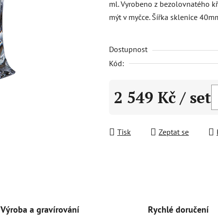
ml. Vyrobeno z bezolovnatého kři
0,0
mýt v myčce. Šířka sklenice 40
z
5
Dostupnost
hvězdiček.
Kód:
2 549 Kč
/ set
Měrná cena:
Tisk
Zeptat se
Rychlé doručení
Výroba a gravírování