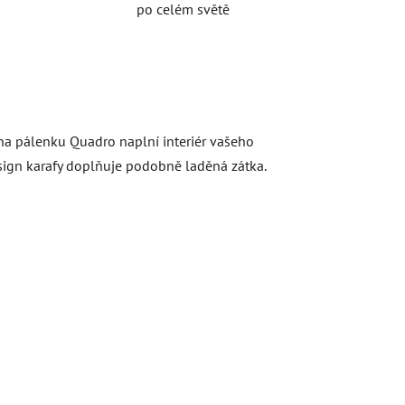
po celém světě
na pálenku Quadro naplní interiér vašeho
esign karafy doplňuje podobně laděná zátka.