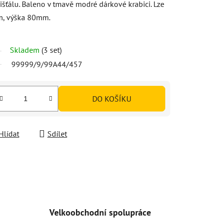
šťálu. Baleno v tmavě modré dárkové krabici. Lze
mm, výška 80mm.
Skladem
(3 set)
99999/9/99A44/457
DO KOŠÍKU
Hlídat
Sdílet
Velkoobchodní spolupráce