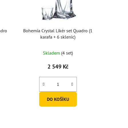
adro
Bohemia Crystal Likér set Quadro (1
karafa + 6 sklenic)
Skladem
(4 set)
2 549 Kč
DO KOŠÍKU