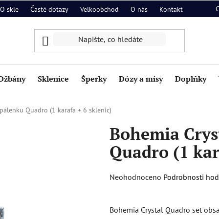
O skle
Časté dotazy
Velkoobchod
O nás
Kontakt
Džbány
Sklenice
Šperky
Dózy a mísy
Doplňky
pálenku Quadro (1 karafa + 6 sklenic)
Bohemia Crys
Quadro (1 kar
Průměrné
Neohodnoceno
Podrobnosti ho
hodnocení
produktu
Bohemia Crystal Quadro set obsa
je