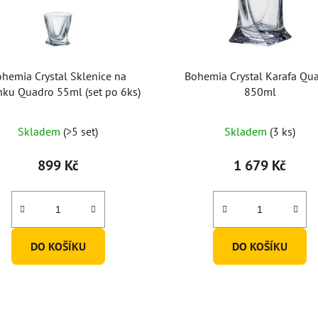
hemia Crystal Sklenice na
Bohemia Crystal Karafa Qu
nku Quadro 55ml (set po 6ks)
850ml
Průměrné
Průměrné
Skladem
(>5 set)
Skladem
(3 ks)
hodnocení
hodnocení
produktu
produktu
899 Kč
1 679 Kč
je
je
5,0
5,0
z
z
5
5
DO KOŠÍKU
DO KOŠÍKU
hvězdiček.
hvězdiček.