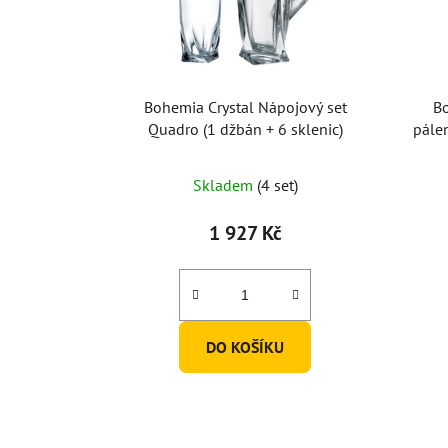
Bohemia Crystal Nápojový set
Bo
Quadro (1 džbán + 6 sklenic)
pále
Průměrné
Skladem
(4 set)
hodnocení
produktu
1 927 Kč
je
5,0
z
5
DO KOŠÍKU
hvězdiček.