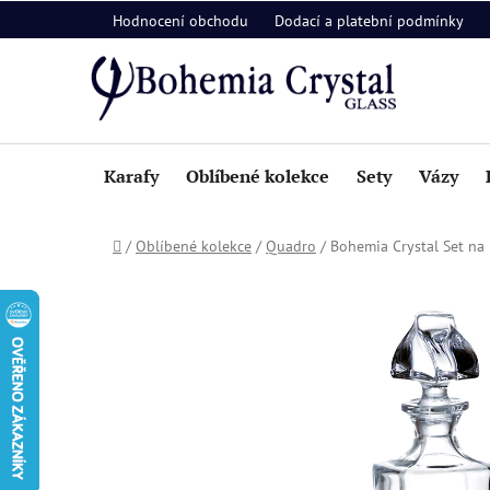
Přejít
Hodnocení obchodu
Dodací a platební podmínky
na
obsah
Karafy
Oblíbené kolekce
Sety
Vázy
Domů
/
Oblíbené kolekce
/
Quadro
/
Bohemia Crystal Set na 