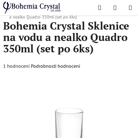
Přejít
Hledat
NÁKUPN
na
Domů
/
Oblíbené kolekce
/
Quadro
/
Bohemia Crystal Sklenice na vodu
KOŠÍK
obsah
a nealko Quadro 350ml (set po 6ks)
Bohemia Crystal Sklenice
na vodu a nealko Quadro
350ml (set po 6ks)
Průměrné
1 hodnocení
Podrobnosti hodnocení
hodnocení
produktu
je
5,0
z
5
hvězdiček.