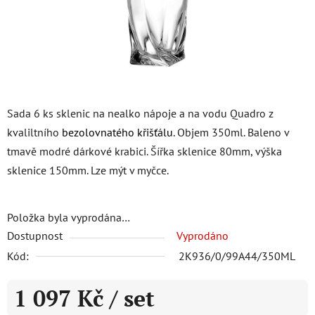
Sada 6 ks sklenic na nealko nápoje a na vodu Quadro z
kvaliltního
bezolovnatého křišťálu
. Objem 350ml. Baleno v
tmavě modré dárkové krabici. Šířka sklenice 80mm, výška
sklenice 150mm. Lze mýt v myčce.
Položka byla vyprodána…
Dostupnost
Vyprodáno
Kód:
2K936/0/99A44/350ML
1 097 Kč
/ set