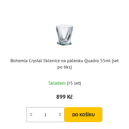
Bohemia Crystal Sklenice na pálenku Quadro 55ml (set
po 6ks)
Průměrné
Skladem
(>5 set)
hodnocení
produktu
899 Kč
je
5,0
DO KOŠÍKU
z
5