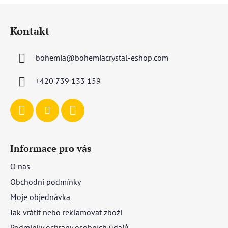
Z
á
Kontakt
p
a
bohemia
@
bohemiacrystal-eshop.com
t
í
+420 739 133 159
Informace pro vás
O nás
Obchodní podmínky
Moje objednávka
Jak vrátit nebo reklamovat zboží
Podmínky ochrany osobních údajů