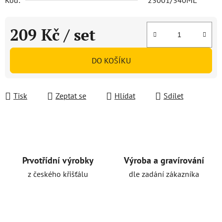
Kód:
23001/340ML
209 Kč
/ set
Měrná cena:
DO KOŠÍKU
Tisk
Zeptat se
Hlídat
Sdílet
Prvotřídní výrobky
Výroba a gravírování
z českého křišťálu
dle zadání zákazníka