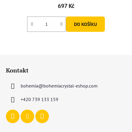
697 Kč
DO KOŠÍKU
Z
á
Kontakt
p
a
bohemia
@
bohemiacrystal-eshop.com
t
í
+420 739 133 159