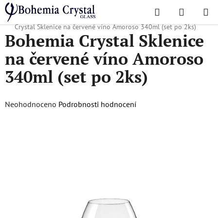
Přejít
Hledat
NÁKUPN
na
Domů
/
Oblíbené kolekce
/
Vánoční nabídka
/
Vánoční zboží
/
Bohemia
KOŠÍK
obsah
Crystal Sklenice na červené víno Amoroso 340ml (set po 2ks)
Bohemia Crystal Sklenice
na červené víno Amoroso
340ml (set po 2ks)
Průměrné
Neohodnoceno
Podrobnosti hodnocení
hodnocení
produktu
je
0,0
z
5
hvězdiček.