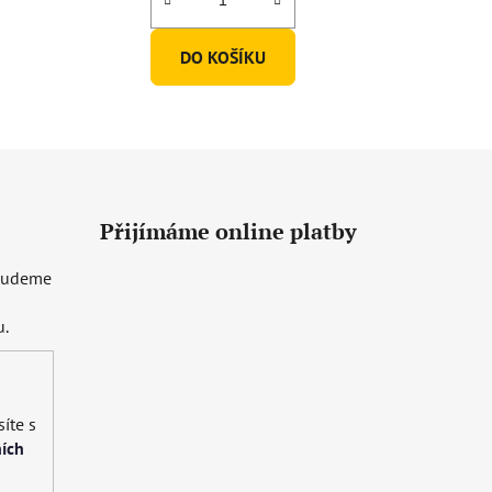
DO KOŠÍKU
Přijímáme online platby
 budeme
u.
íte s
ích