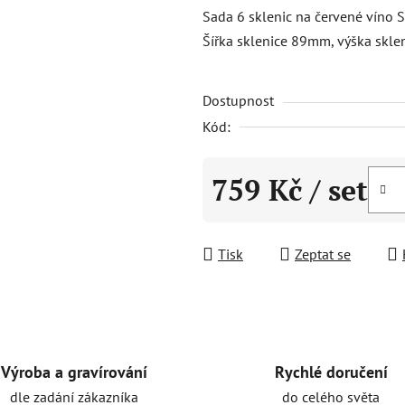
produktu
Sada 6 sklenic na červené víno 
je
Šířka sklenice 89mm, výška skl
5,0
z
Dostupnost
5
hvězdiček.
Kód:
759 Kč
/ set
Měrná cena:
Tisk
Zeptat se
Rychlé doručení
Výroba a gravírování
do celého světa
dle zadání zákazníka