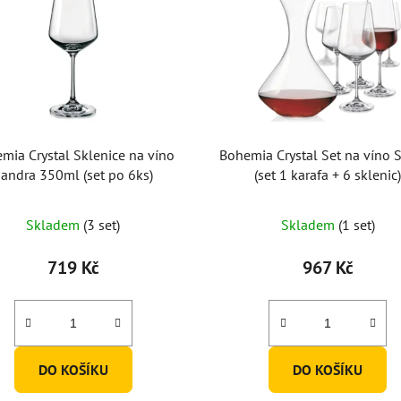
mia Crystal Sklenice na víno
Bohemia Crystal Set na víno 
andra 350ml (set po 6ks)
(set 1 karafa + 6 sklenic
Průměrné
Skladem
(3 set)
Skladem
(1 set)
hodnocení
produktu
719 Kč
967 Kč
je
5,0
z
5
DO KOŠÍKU
DO KOŠÍKU
hvězdiček.