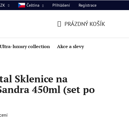
Přihlášení
Registrace
CZK
Čeština
PRÁZDNÝ KOŠÍK
NÁKUPNÍ
KOŠÍK
Ultra-luxury collection
Akce a slevy
al Sklenice na
Sandra 450ml (set po
cení