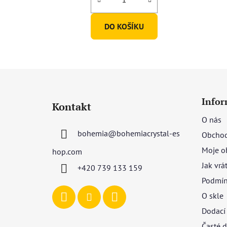
DO KOŠÍKU
Z
á
Infor
Kontakt
p
O nás
a
bohemia
@
bohemiacrystal-es
Obchod
t
í
Moje o
hop.com
Jak vrá
+420 739 133 159
Podmín
O skle
Dodací
Časté d