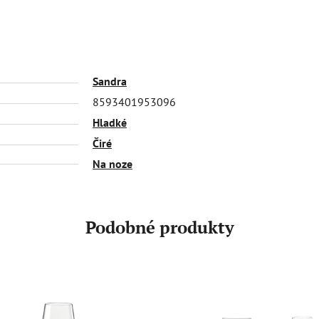
Sandra
8593401953096
Hladké
Čiré
Na noze
Podobné produkty