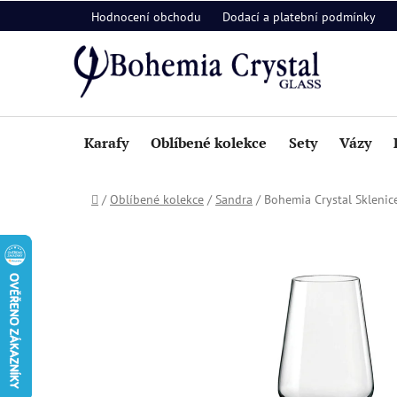
Přejít
Hodnocení obchodu
Dodací a platební podmínky
na
obsah
Karafy
Oblíbené kolekce
Sety
Vázy
Domů
/
Oblíbené kolekce
/
Sandra
/
Bohemia Crystal Sklenic