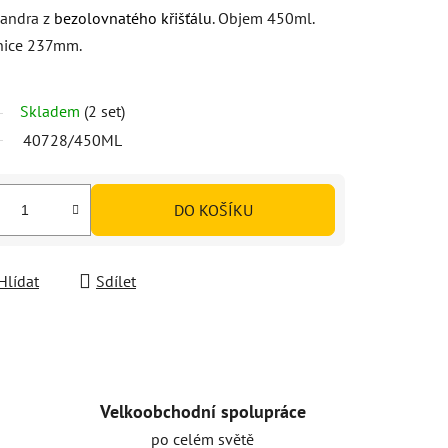
Sandra z
bezolovnatého křišťálu
. Objem 450ml.
enice 237mm.
Skladem
(2 set)
40728/450ML
DO KOŠÍKU
Hlídat
Sdílet
Velkoobchodní spolupráce
po celém světě