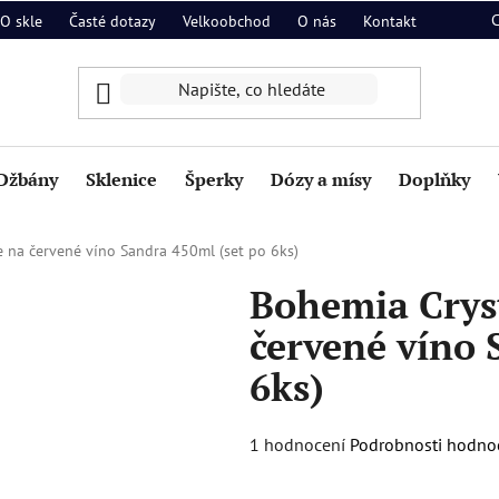
O skle
Časté dotazy
Velkoobchod
O nás
Kontakt
Džbány
Sklenice
Šperky
Dózy a mísy
Doplňky
e na červené víno Sandra 450ml (set po 6ks)
Bohemia Cryst
červené víno 
6ks)
Průměrné
1 hodnocení
Podrobnosti hodno
hodnocení