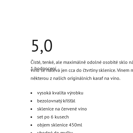
5,0
Průměrné
Čisté, tenké, ale maximálně odolné osobité sklo 
hodnocení
1 hodnocení
produktu
víno se nalévá jen cca do čtvrtiny sklenice. Vínem 
je
některou z našich originálních karaf na víno.
5,0
z
5
vysoká kvalita výrobku
hvězdiček.
bezolovnatý křišťál
sklenice na červené víno
set po 6 kusech
objem sklenice 450ml
vhodné do myčky