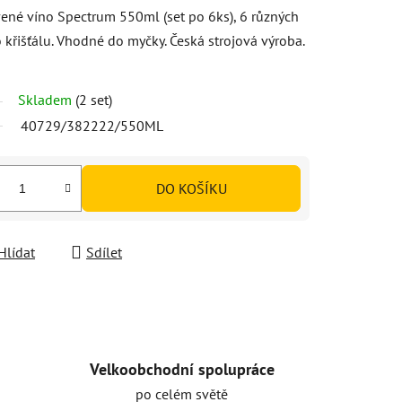
vené víno Spectrum 550ml (set po 6ks), 6 různých
křišťálu. Vhodné do myčky. Česká strojová výroba.
Skladem
(2 set)
40729/382222/550ML
DO KOŠÍKU
Hlídat
Sdílet
Velkoobchodní spolupráce
po celém světě