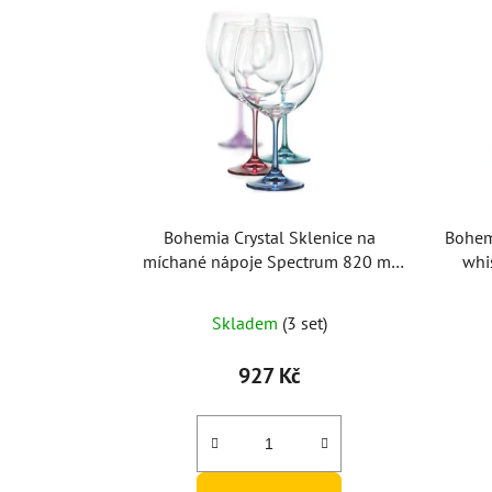
Bohemia Crystal Sklenice na
Bohemi
míchané nápoje Spectrum 820 ml
whi
(set po 4ks)
Skladem
(3 set)
927 Kč