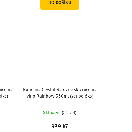
DO KOŠÍKU
nice na
Bohemia Crystal Barevné sklenice na
6ks)
víno Rainbow 350ml (set po 6ks)
Průměrné
Skladem
(>5 set)
hodnocení
produktu
939 Kč
je