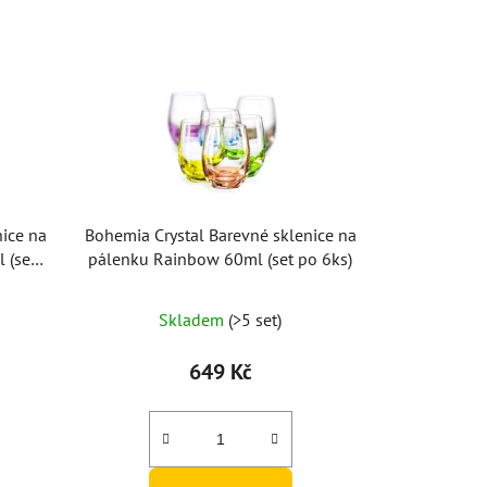
nice na
Bohemia Crystal Barevné sklenice na
 (set
pálenku Rainbow 60ml (set po 6ks)
Skladem
(>5 set)
649 Kč