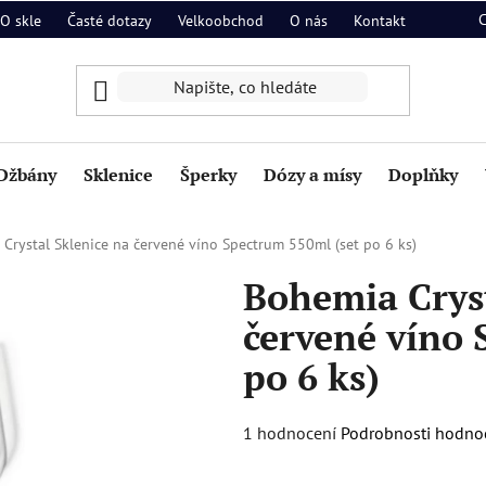
O skle
Časté dotazy
Velkoobchod
O nás
Kontakt
Džbány
Sklenice
Šperky
Dózy a mísy
Doplňky
Crystal Sklenice na červené víno Spectrum 550ml (set po 6 ks)
Bohemia Cryst
červené víno 
po 6 ks)
Průměrné
1 hodnocení
Podrobnosti hodno
hodnocení