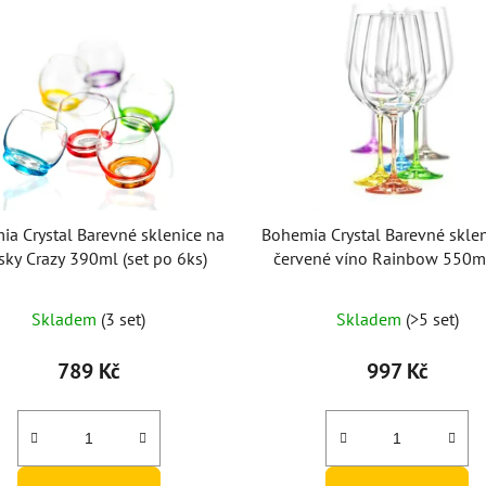
a Crystal Barevné sklenice na
Bohemia Crystal Barevné skle
sky Crazy 390ml (set po 6ks)
červené víno Rainbow 550ml
po 6ks)
Průměrné
Průměrné
Skladem
(3 set)
Skladem
(>5 set)
hodnocení
hodnocení
produktu
produktu
789 Kč
997 Kč
je
je
5,0
4,7
z
z
5
5