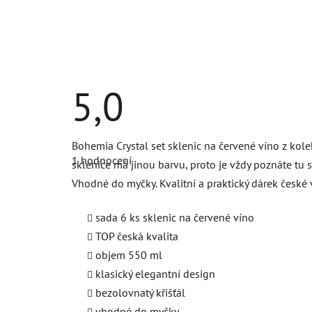
5,0
Průměrné
Bohemia Crystal set sklenic na červené víno z kolek
hodnocení
1 hodnocení
produktu
sklenice má jinou barvu, proto je vždy poznáte tu 
je
Vhodné do myčky. Kvalitní a praktický dárek české 
5,0
z
5
sada 6 ks sklenic na červené víno
hvězdiček.
TOP česká kvalita
objem 550 ml
klasický elegantní design
bezolovnatý křišťál
vhodné do myčky