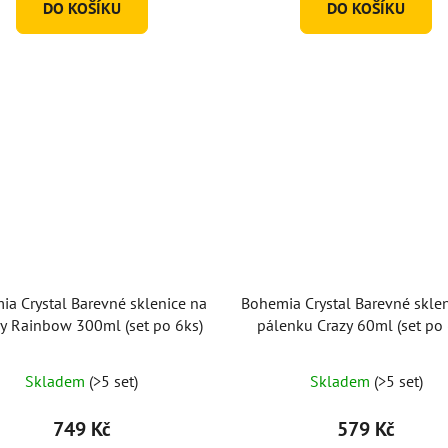
DO KOŠÍKU
DO KOŠÍKU
hvězdiček.
hvězdiček.
a Crystal Barevné sklenice na
Bohemia Crystal Barevné skle
y Rainbow 300ml (set po 6ks)
pálenku Crazy 60ml (set po 
Skladem
(>5 set)
Skladem
(>5 set)
749 Kč
579 Kč