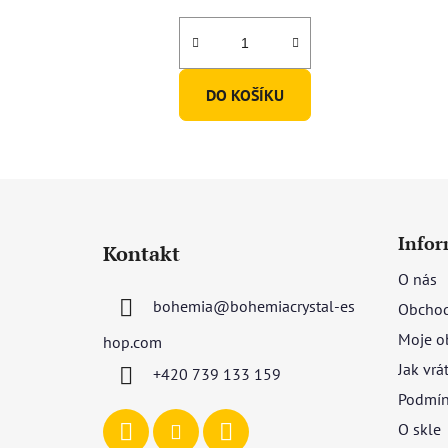
DO KOŠÍKU
Z
á
Infor
Kontakt
p
O nás
a
bohemia
@
bohemiacrystal-es
Obchod
t
í
Moje o
hop.com
Jak vrá
+420 739 133 159
Podmín
O skle