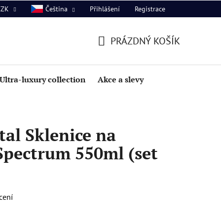
Přihlášení
Registrace
CZK
Čeština
PRÁZDNÝ KOŠÍK
NÁKUPNÍ
KOŠÍK
Ultra-luxury collection
Akce a slevy
al Sklenice na
Spectrum 550ml (set
cení