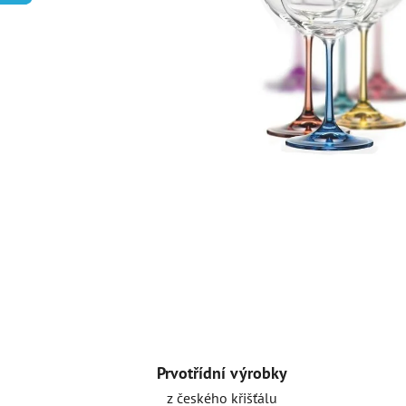
Prvotřídní výrobky
z českého křišťálu