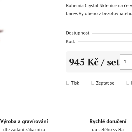
produktu
Bohemia Crystal Sklenice na čer
je
barev. Vyrobeno z bezolovnatého 
5,0
z
Dostupnost
5
hvězdiček.
Kód:
945 Kč
/ set
Měrná cena:
Tisk
Zeptat se
Rychlé doručení
Výroba a gravírování
do celého světa
dle zadání zákazníka