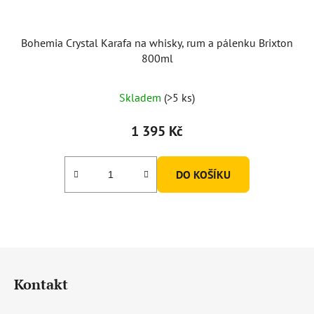
Bohemia Crystal Karafa na whisky, rum a pálenku Brixton
800ml
Průměrné
Skladem
(>5 ks)
hodnocení
produktu
1 395 Kč
je
5,0
DO KOŠÍKU
z
5
hvězdiček.
Z
á
Kontakt
p
a