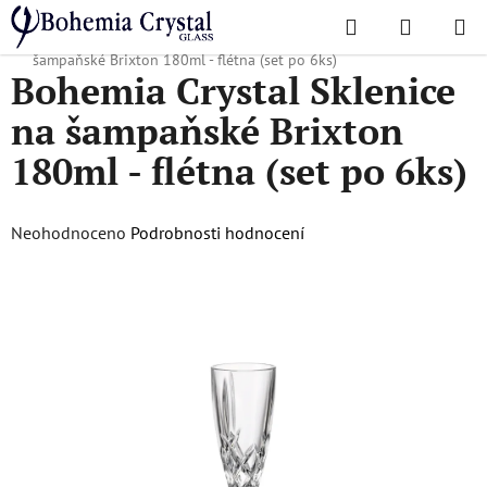
Přejít
Hledat
NÁKUPN
na
Domů
/
Oblíbené kolekce
/
Brixton
/
Bohemia Crystal Sklenice na
KOŠÍK
obsah
šampaňské Brixton 180ml - flétna (set po 6ks)
Bohemia Crystal Sklenice
na šampaňské Brixton
180ml - flétna (set po 6ks)
Průměrné
Neohodnoceno
Podrobnosti hodnocení
hodnocení
produktu
je
0,0
z
5
hvězdiček.