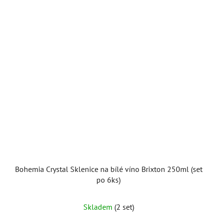
Bohemia Crystal Sklenice na bílé víno Brixton 250ml (set
po 6ks)
Průměrné
Skladem
(2 set)
hodnocení