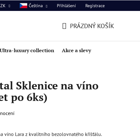
Přihlášení
Registrace
CZK
Čeština
PRÁZDNÝ KOŠÍK
NÁKUPNÍ
KOŠÍK
Ultra-luxury collection
Akce a slevy
al Sklenice na víno
et po 6ks)
dnocení
a víno Lara z kvalitního bezolovnatého křišťálu.