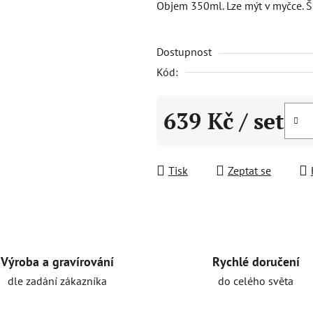
Objem 350ml. Lze mýt v myčce. 
0,0
z
Dostupnost
5
hvězdiček.
Kód:
639 Kč
/ set
Měrná cena:
Tisk
Zeptat se
Rychlé doručení
Výroba a gravírování
do celého světa
dle zadání zákazníka