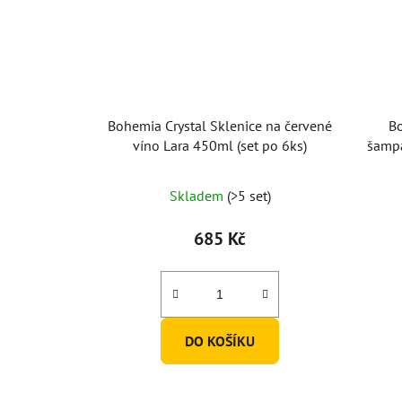
Bohemia Crystal Sklenice na červené
Bo
víno Lara 450ml (set po 6ks)
šampa
Skladem
(>5 set)
685 Kč
DO KOŠÍKU