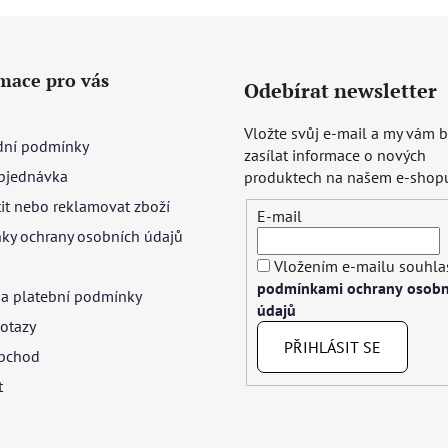
mace pro vás
Odebírat newsletter
Vložte svůj e-mail a my vám
ní podmínky
zasílat informace o nových
bjednávka
produktech na našem e-shop
tit nebo reklamovat zboží
E-mail
ky ochrany osobních údajů
Vložením e-mailu souhlas
podmínkami ochrany osobn
 a platební podmínky
údajů
otazy
PŘIHLÁSIT SE
bchod
t