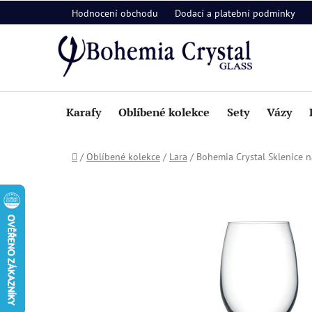
Přejít
Hodnocení obchodu
Dodací a platební podmínky
na
obsah
Karafy
Oblíbené kolekce
Sety
Vázy
Domů
/
Oblíbené kolekce
/
Lara
/
Bohemia Crystal Sklenice n