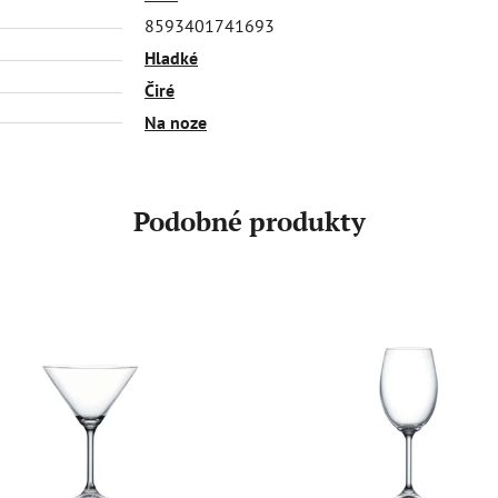
8593401741693
Hladké
Čiré
Na noze
Podobné produkty