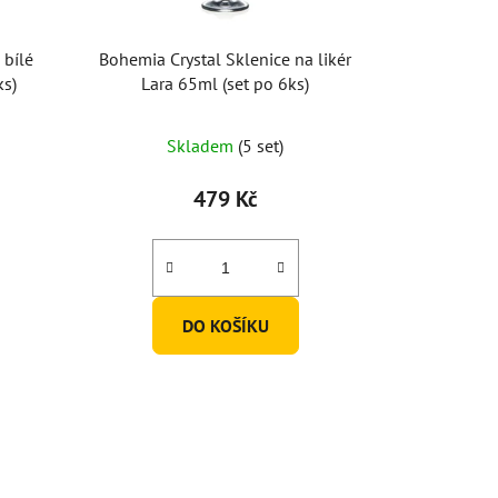
 bílé
Bohemia Crystal Sklenice na likér
ks)
Lara 65ml (set po 6ks)
Průměrné
Skladem
(5 set)
hodnocení
produktu
479 Kč
je
5,0
z
5
DO KOŠÍKU
hvězdiček.