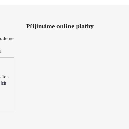
Přijímáme online platby
 budeme
u.
íte s
ích