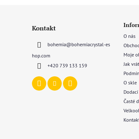
Z
á
Infor
Kontakt
p
O nás
a
bohemia
@
bohemiacrystal-es
Obchod
t
í
Moje o
hop.com
Jak vrá
+420 739 133 159
Podmín
O skle
Dodací
Časté d
Velkoo
Kontak