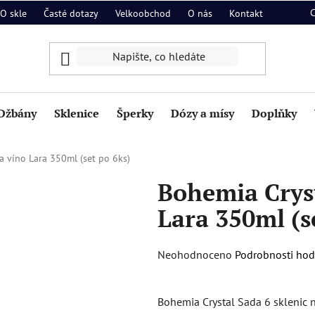
O skle
Časté dotazy
Velkoobchod
O nás
Kontakt
Džbány
Sklenice
Šperky
Dózy a mísy
Doplňky
a víno Lara 350ml (set po 6ks)
Bohemia Cryst
Lara 350ml (s
Průměrné
Neohodnoceno
Podrobnosti ho
hodnocení
produktu
Bohemia Crystal Sada 6 sklenic n
je