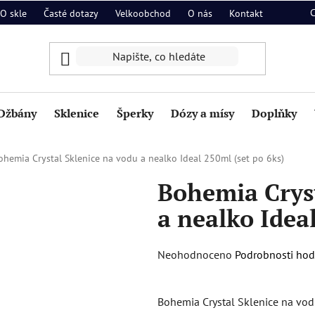
O skle
Časté dotazy
Velkoobchod
O nás
Kontakt
Džbány
Sklenice
Šperky
Dózy a mísy
Doplňky
ohemia Crystal Sklenice na vodu a nealko Ideal 250ml (set po 6ks)
Bohemia Cryst
a nealko Idea
Průměrné
Neohodnoceno
Podrobnosti ho
hodnocení
produktu
Bohemia Crystal Sklenice na vod
je