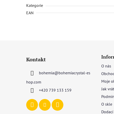
Kategorie
EAN
Z
á
Infor
Kontakt
p
O nás
a
bohemia
@
bohemiacrystal-es
Obchod
t
í
Moje o
hop.com
Jak vrá
+420 739 133 159
Podmín
O skle
Dodací