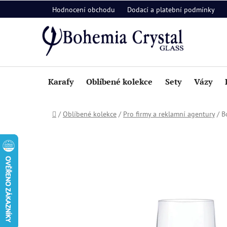
Přejít
Hodnocení obchodu
Dodací a platební podmínky
na
obsah
Karafy
Oblíbené kolekce
Sety
Vázy
Domů
/
Oblíbené kolekce
/
Pro firmy a reklamní agentury
/
B