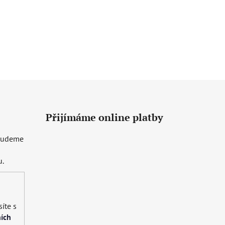
Přijímáme online platby
 budeme
u.
íte s
ích