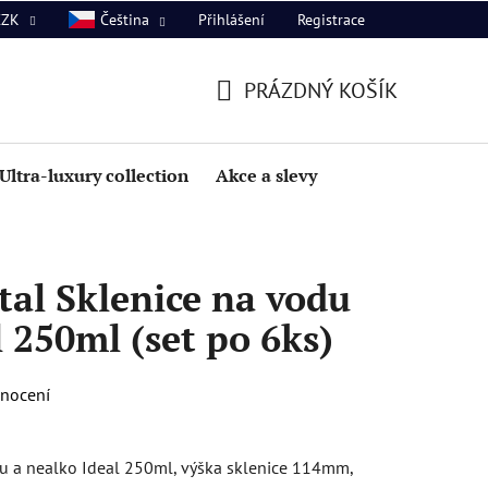
Přihlášení
Registrace
CZK
Čeština
PRÁZDNÝ KOŠÍK
NÁKUPNÍ
KOŠÍK
Ultra-luxury collection
Akce a slevy
al Sklenice na vodu
l 250ml (set po 6ks)
dnocení
u a nealko Ideal 250ml, výška sklenice 114mm,