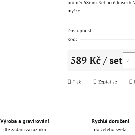
průměr 68mm. Set po 6 kusech. 
0,0
myčce.
z
5
Dostupnost
hvězdiček.
Kód:
589 Kč
/ set
Měrná cena:
Tisk
Zeptat se
Rychlé doručení
Výroba a gravírování
do celého světa
dle zadání zákazníka