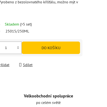
Vyrobeno z bezolovnatého křišťálu, možno mýt v
Skladem
(>5 set)
25015/250ML
DO KOŠÍKU
Hlídat
Sdílet
Velkoobchodní spolupráce
po celém světě