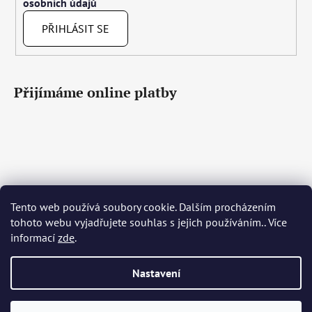
osobních údajů
PŘIHLÁSIT SE
Přijímáme online platby
Tento web používá soubory cookie. Dalším procházením
Čeština
Slovenčina
English
Deutsch
Magyar
tohoto webu vyjadřujete souhlas s jejich používáním.. Více
Język polski
Română
Italiano
Español
Français
informací
zde
.
Português
Български
Hrvatski
Slovenščina
Srpski
Nederlands
Українська
Ελληνικά
Svenska
Dansk
Nastavení
Vytvořil Shoptet