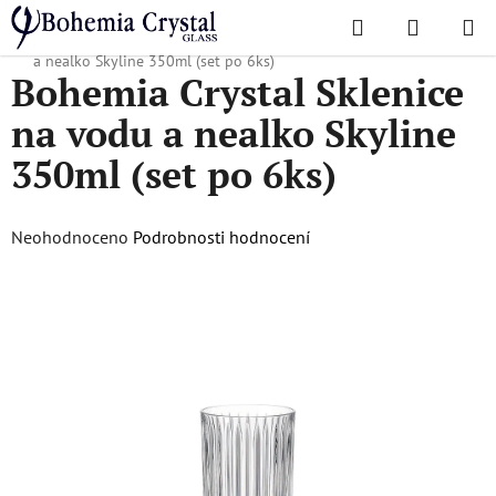
Přejít
Hledat
NÁKUPN
na
Domů
/
Oblíbené kolekce
/
Skyline
/
Bohemia Crystal Sklenice na vodu
KOŠÍK
obsah
a nealko Skyline 350ml (set po 6ks)
Bohemia Crystal Sklenice
na vodu a nealko Skyline
350ml (set po 6ks)
Průměrné
Neohodnoceno
Podrobnosti hodnocení
hodnocení
produktu
je
0,0
z
5
hvězdiček.