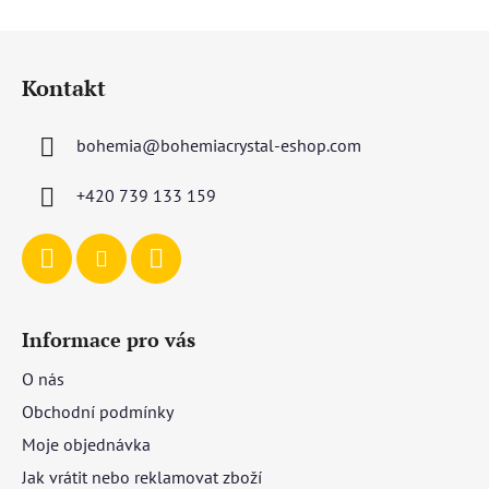
Z
á
Kontakt
p
a
bohemia
@
bohemiacrystal-eshop.com
t
í
+420 739 133 159
Informace pro vás
O nás
Obchodní podmínky
Moje objednávka
Jak vrátit nebo reklamovat zboží