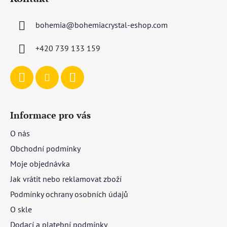
p
a
bohemia
@
bohemiacrystal-eshop.com
t
í
+420 739 133 159
Informace pro vás
O nás
Obchodní podmínky
Moje objednávka
Jak vrátit nebo reklamovat zboží
Podmínky ochrany osobních údajů
O skle
Dodací a platební podmínky