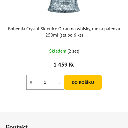
Bohemia Crystal Sklenice Orcan na whisky, rum a pálenku
250ml (set po 6 ks)
Skladem
(2 set)
1 459 Kč
DO KOŠÍKU
Z
á
Kontakt