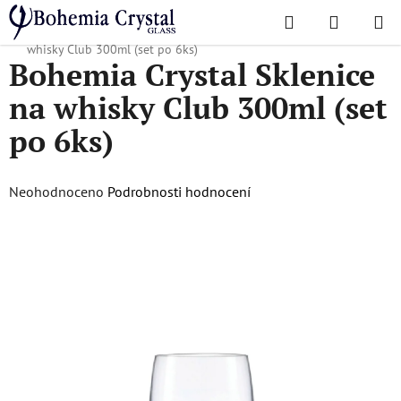
Přejít
Hledat
NÁKUPN
na
Domů
/
Sklenice
/
Sklenice na whisky
/
Bohemia Crystal Sklenice na
KOŠÍK
obsah
whisky Club 300ml (set po 6ks)
Bohemia Crystal Sklenice
na whisky Club 300ml (set
po 6ks)
Průměrné
Neohodnoceno
Podrobnosti hodnocení
hodnocení
produktu
je
0,0
z
5
hvězdiček.