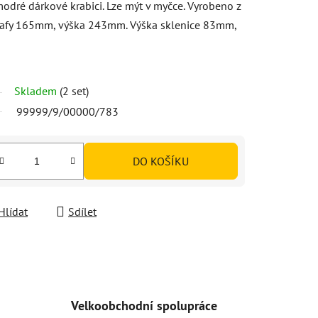
odré dárkové krabici. Lze mýt v myčce. Vyrobeno z
karafy 165mm, výška 243mm. Výška sklenice 83mm,
Skladem
(2 set)
99999/9/00000/783
DO KOŠÍKU
Hlídat
Sdílet
Velkoobchodní spolupráce