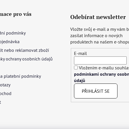
mace pro vás
Odebírat newsletter
Vložte svůj e-mail a my vám
ní podmínky
zasílat informace o nových
bjednávka
produktech na našem e-shop
tit nebo reklamovat zboží
E-mail
ky ochrany osobních údajů
Vložením e-mailu souhlas
podmínkami ochrany osobn
 a platební podmínky
údajů
otazy
PŘIHLÁSIT SE
bchod
t