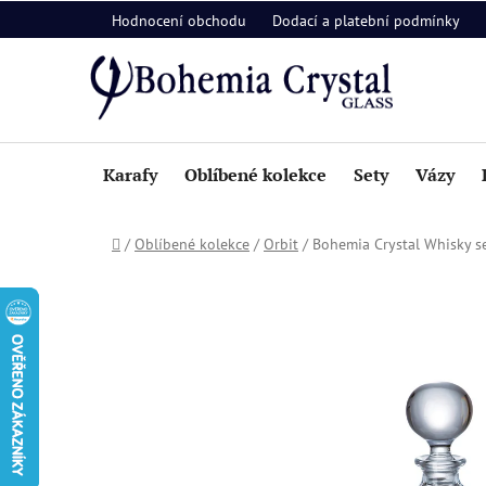
Přejít
Hodnocení obchodu
Dodací a platební podmínky
na
obsah
Karafy
Oblíbené kolekce
Sety
Vázy
Domů
/
Oblíbené kolekce
/
Orbit
/
Bohemia Crystal Whisky set