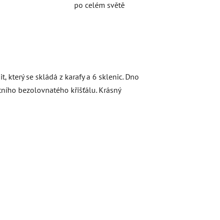
po celém světě
, který se skládá z karafy a 6 sklenic. Dno
itního bezolovnatého křišťálu. Krásný