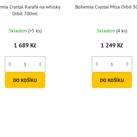
mia Crystal Karafa na whisky
Bohemia Crystal Mísa Orbit
Orbit 700ml
Průměrné
Skladem
(>5 ks)
Skladem
(4 ks)
hodnocení
produktu
1 689 Kč
1 249 Kč
je
5,0
z
5
DO KOŠÍKU
DO KOŠÍKU
hvězdiček.