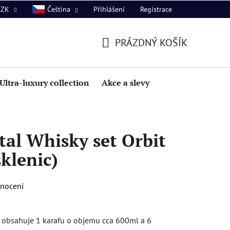
Přihlášení
Registrace
CZK
Čeština
PRÁZDNÝ KOŠÍK
NÁKUPNÍ
KOŠÍK
Ultra-luxury collection
Akce a slevy
al Whisky set Orbit
sklenic)
dnocení
t obsahuje 1 karafu o objemu cca 600ml a 6