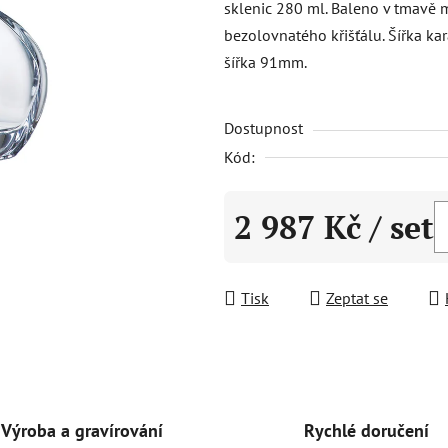
sklenic 280 ml. Baleno v tmavě m
0,0
bezolovnatého křišťálu. Šířka 
z
šířka 91mm.
5
hvězdiček.
Dostupnost
Kód:
2 987 Kč
/ set
Měrná cena:
Tisk
Zeptat se
Rychlé doručení
Výroba a gravírování