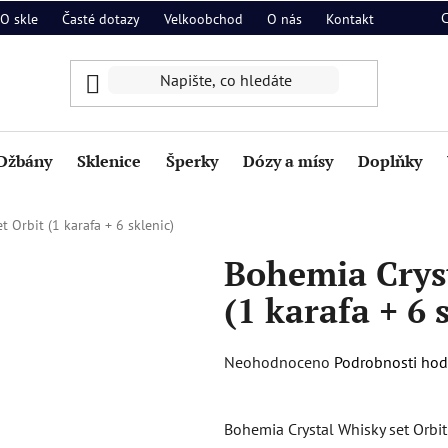
O skle
Časté dotazy
Velkoobchod
O nás
Kontakt
Džbány
Sklenice
Šperky
Dózy a mísy
Doplňky
 Orbit (1 karafa + 6 sklenic)
Bohemia Cryst
(1 karafa + 6 
Průměrné
Neohodnoceno
Podrobnosti ho
hodnocení
produktu
Bohemia Crystal Whisky set Orbi
je