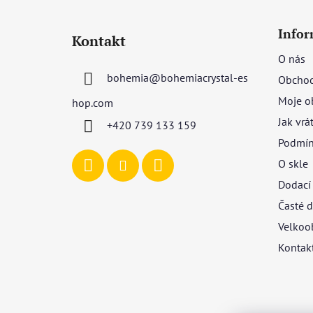
Z
á
Infor
Kontakt
p
O nás
a
bohemia
@
bohemiacrystal-es
Obchod
t
í
Moje o
hop.com
Jak vrá
+420 739 133 159
Podmín
O skle
Dodací
Časté d
Velkoo
Kontak