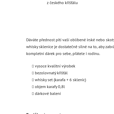
z českého křišťálu
Dáváte přednost pití vaší oblíbené irské nebo skots
whisky sklenice je dostatečně silné na to, aby zabr
kompletní dárek pro sebe, přátele i rodinu.
vysoce kvalitní výrobek
bezolovnatý křišťál
whisky set (karafa + 6 sklenic)
objem karafy 0,8l
dárkové balení