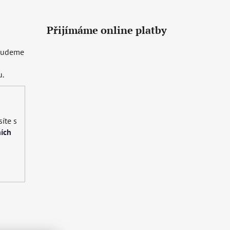
Přijímáme online platby
 budeme
u.
íte s
ích