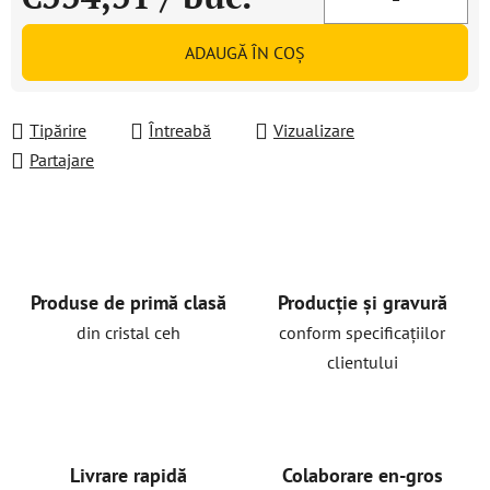
Evaluare preţ:
ADAUGĂ ÎN COŞ
Tipărire
Întreabă
Vizualizare
Partajare
Produse de primă clasă
Producție și gravură
din cristal ceh
conform specificațiilor
clientului
Livrare rapidă
Colaborare en-gros