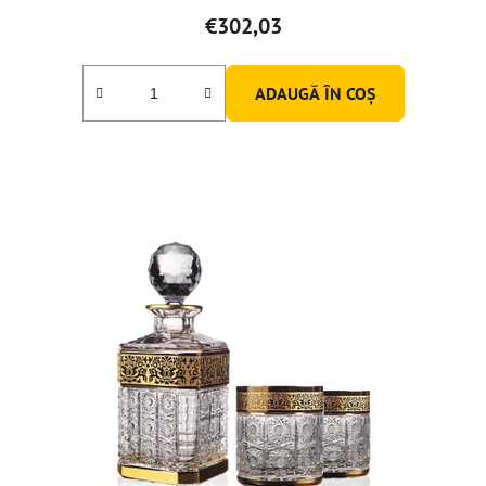
€302,03
ADAUGĂ ÎN COŞ