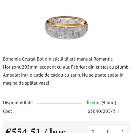
stele.
Bohemia Crystal Bol din sticlă tăiată manual Romantic
Horizont 205mm, acoperit cu aur. Fabricat din
cristal cu plumb
.
Ambalat într-o cutie de cadou cu satin. Nu se poate spăla în
mașina de spălat vase!
Disponibilitate
În stoc
(4 buc.)
Cod:
63040/205/RH
€554,51
/ buc.