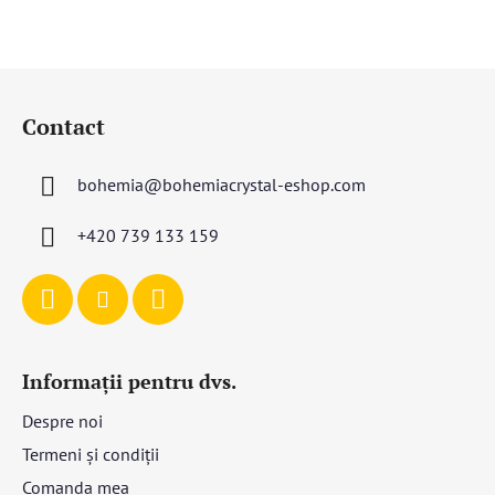
S
u
Contact
b
s
bohemia
@
bohemiacrystal-eshop.com
o
l
+420 739 133 159
Informații pentru dvs.
Despre noi
Termeni și condiții
Comanda mea