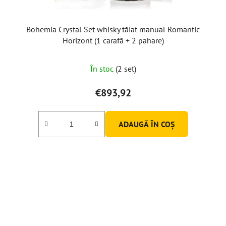
Bohemia Crystal Set whisky tăiat manual Romantic
Horizont (1 carafă + 2 pahare)
Evaluarea
În stoc
(2 set)
medie
a
€893,92
produsului
este
ADAUGĂ ÎN COŞ
5,0
din
5
stele.