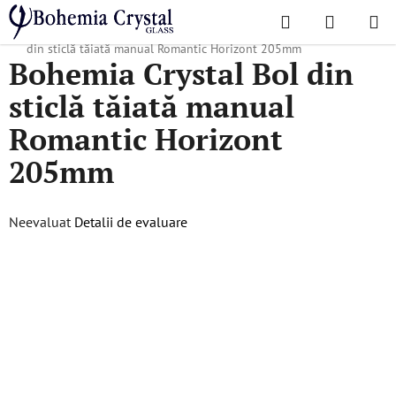
Treci
Căutare
COŞ
la
Acasă
/
Colecții populare
/
Romantic Horizont
/
Bohemia Crystal Bol
DE
conținut
din sticlă tăiată manual Romantic Horizont 205mm
Bohemia Crystal Bol din
CUMPĂR
sticlă tăiată manual
Romantic Horizont
205mm
Evaluarea
Neevaluat
Detalii de evaluare
medie
a
produsului
este
0,0
din
5