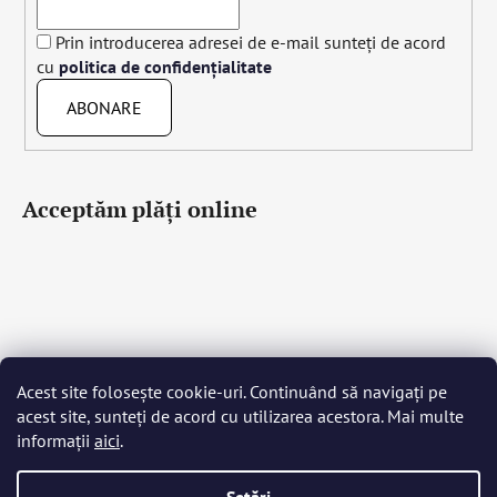
Prin introducerea adresei de e-mail sunteți de acord
cu
politica de confidențialitate
ABONARE
Acceptăm plăţi online
Acest site folosește cookie-uri. Continuând să navigați pe
Čeština
Slovenčina
English
Deutsch
Magyar
acest site, sunteți de acord cu utilizarea acestora. Mai multe
Język polski
Română
Italiano
Español
Français
informații
aici
.
Português
Български
Hrvatski
Slovenščina
Srpski
Nederlands
Українська
Ελληνικά
Svenska
Dansk