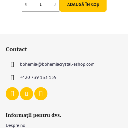
ADAUGĂ ÎN COŞ
5,0
din
5
stele.
S
u
Contact
b
s
bohemia
@
bohemiacrystal-eshop.com
o
l
+420 739 133 159
Informații pentru dvs.
Despre noi