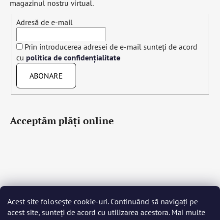
magazinul nostru virtual.
Adresă de e-mail
Prin introducerea adresei de e-mail sunteți de acord
cu
politica de confidențialitate
ABONARE
Acceptăm plăţi online
Acest site folosește cookie-uri. Continuând să navigați pe
Čeština
Slovenčina
English
Deutsch
Magyar
acest site, sunteți de acord cu utilizarea acestora. Mai multe
Język polski
Română
Italiano
Español
Français