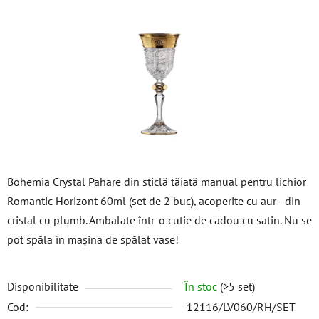
din
5
stele.
Bohemia Crystal Pahare din sticlă tăiată manual pentru lichior
Romantic Horizont 60ml (set de 2 buc), acoperite cu aur - din
cristal cu plumb. Ambalate într-o cutie de cadou cu satin. Nu se
pot spăla în mașina de spălat vase!
Disponibilitate
În stoc
(>5 set)
Cod:
12116/LV060/RH/SET