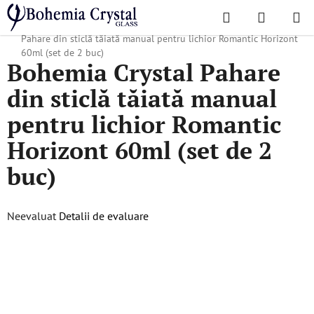
Treci
Căutare
COŞ
la
Acasă
/
Colecții populare
/
Romantic Horizont
/
Bohemia Crystal
DE
conținut
Pahare din sticlă tăiată manual pentru lichior Romantic Horizont
60ml (set de 2 buc)
Bohemia Crystal Pahare
CUMPĂR
din sticlă tăiată manual
pentru lichior Romantic
Horizont 60ml (set de 2
buc)
Evaluarea
Neevaluat
Detalii de evaluare
medie
a
produsului
este
0,0