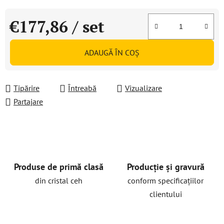
€177,86
/ set
Evaluare preţ:
ADAUGĂ ÎN COŞ
Tipărire
Întreabă
Vizualizare
Partajare
Produse de primă clasă
Producție și gravură
din cristal ceh
conform specificațiilor
clientului