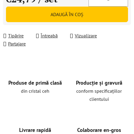
Evaluare preţ:
ADAUGĂ ÎN COŞ
Tipărire
Întreabă
Vizualizare
Partajare
Produse de primă clasă
Producție și gravură
din cristal ceh
conform specificațiilor
clientului
Livrare rapidă
Colaborare en-gros