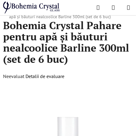
Treci
Căutare
COŞ
la
Acasă
/
Colecții populare
/
Barline
/
Bohemia Crystal Pahare pentru
DE
conținut
apă și băuturi nealcoolice Barline 300ml (set de 6 buc)
Bohemia Crystal Pahare
CUMPĂR
pentru apă și băuturi
nealcoolice Barline 300ml
(set de 6 buc)
Evaluarea
Neevaluat
Detalii de evaluare
medie
a
produsului
este
0,0
din
5