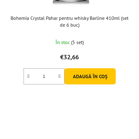
Bohemia Crystal Pahar pentru whisky Barline 410ml (set
de 6 buc)
Evaluarea
În stoc
(5 set)
medie
a
€32,66
produsului
este
ADAUGĂ ÎN COŞ
5,0
din
5
stele.