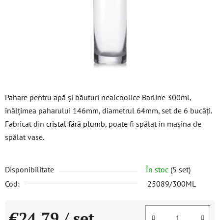
stele.
Pahare pentru apă și băuturi nealcoolice Barline 300ml,
înălțimea paharului 146mm, diametrul 64mm, set de 6 bucăți.
Fabricat din
cristal fără plumb
, poate fi spălat în mașina de
spălat vase.
Disponibilitate
În stoc
(5 set)
Cod:
25089/300ML
€24,79
/ set