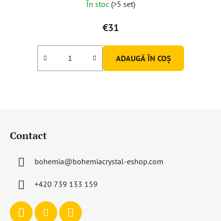
În stoc
(>5 set)
€31
ADAUGĂ ÎN COŞ
S
u
Contact
b
s
bohemia
@
bohemiacrystal-eshop.com
o
l
+420 739 133 159