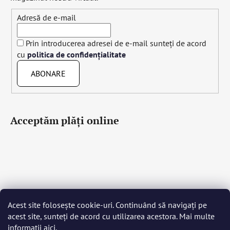
Adresă de e-mail
Prin introducerea adresei de e-mail sunteți de acord
cu
politica de confidențialitate
ABONARE
Acceptăm plăţi online
Acest site folosește cookie-uri. Continuând să navigați pe
Čeština
Slovenčina
English
Deutsch
Magyar
acest site, sunteți de acord cu utilizarea acestora. Mai multe
Język polski
Română
Italiano
Español
Français
informații
aici
.
Português
Български
Hrvatski
Slovenščina
Srpski