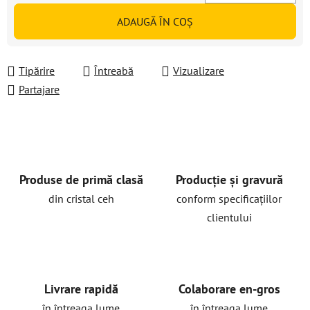
Evaluare preţ:
ADAUGĂ ÎN COŞ
Tipărire
Întreabă
Vizualizare
Partajare
Produse de primă clasă
Producție și gravură
din cristal ceh
conform specificațiilor
clientului
Livrare rapidă
Colaborare en-gros
în întreaga lume
în întreaga lume