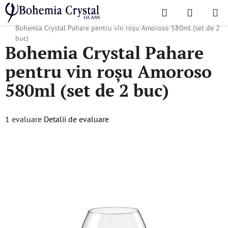
Treci
Căutare
COŞ
la
Acasă
/
Colecții populare
/
Cadouri de Crăciun
/
Produse de Crăciun
/
DE
conținut
Bohemia Crystal Pahare pentru vin roșu Amoroso 580ml (set de 2
buc)
Bohemia Crystal Pahare
CUMPĂR
pentru vin roșu Amoroso
580ml (set de 2 buc)
Evaluarea
1 evaluare
Detalii de evaluare
medie
a
produsului
este
5,0
din
5