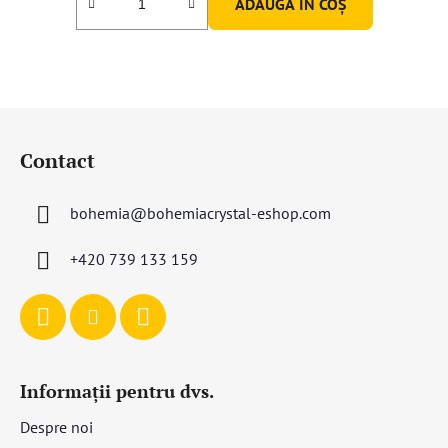
ADAUGĂ ÎN COŞ
S
u
Contact
b
s
bohemia
@
bohemiacrystal-eshop.com
o
l
+420 739 133 159
Informații pentru dvs.
Despre noi