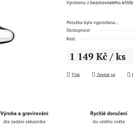
Vyrobeno z
bezolovnatého křišťá
0,0
z
5
Položka byla vyprodána…
Dostupnost
hvězdiček.
Kód:
1 149 Kč
/ ks
Měrná cena:
Tisk
Zeptat se
Rychlé doručení
Výroba a gravírování
do celého světa
dle zadání zákazníka