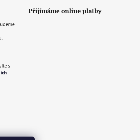
Přijímáme online platby
 budeme
u.
íte s
ích