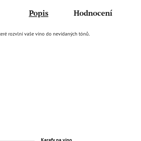
Popis
Hodnocení
které rozvlní vaše víno do nevídaných tónů.
Karafy na víno