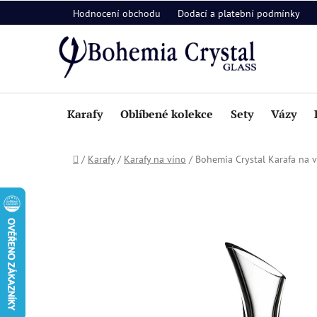
Přejít
Hodnocení obchodu
Dodací a platební podmínky
na
obsah
Karafy
Oblíbené kolekce
Sety
Vázy
Domů
/
Karafy
/
Karafy na víno
/
Bohemia Crystal Karafa na 