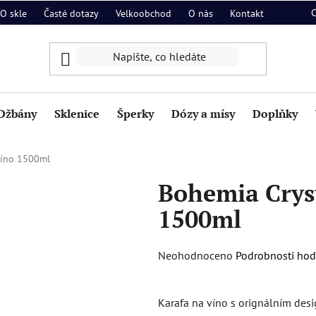
O skle
Časté dotazy
Velkoobchod
O nás
Kontakt
Džbány
Sklenice
Šperky
Dózy a mísy
Doplňky
víno 1500ml
Bohemia Cryst
1500ml
Průměrné
Neohodnoceno
Podrobnosti ho
hodnocení
produktu
Karafa na víno s orignálním des
je