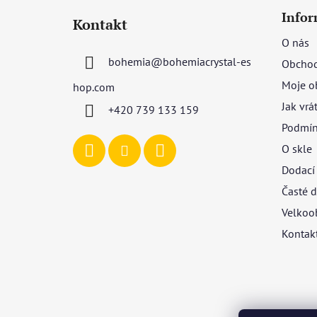
á
Infor
Kontakt
p
O nás
a
bohemia
@
bohemiacrystal-es
Obchod
t
í
Moje o
hop.com
Jak vrá
+420 739 133 159
Podmín
O skle
Dodací
Časté d
Velkoo
Kontak