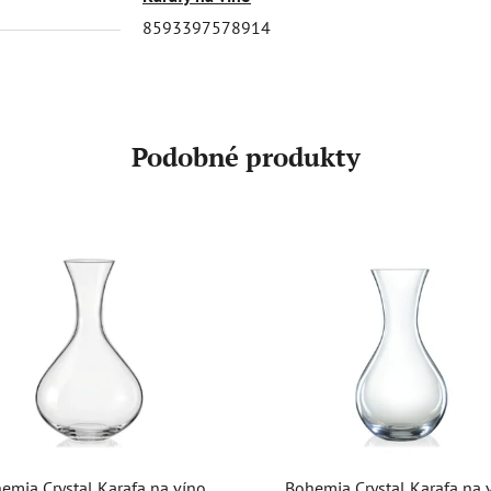
8593397578914
Podobné produkty
emia Crystal Karafa na víno
Bohemia Crystal Karafa na 