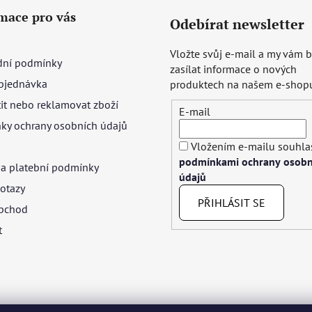
mace pro vás
Odebírat newsletter
Vložte svůj e-mail a my vám
ní podmínky
zasílat informace o nových
bjednávka
produktech na našem e-shop
tit nebo reklamovat zboží
E-mail
ky ochrany osobních údajů
Vložením e-mailu souhlas
podmínkami ochrany osobn
 a platební podmínky
údajů
otazy
PŘIHLÁSIT SE
bchod
t