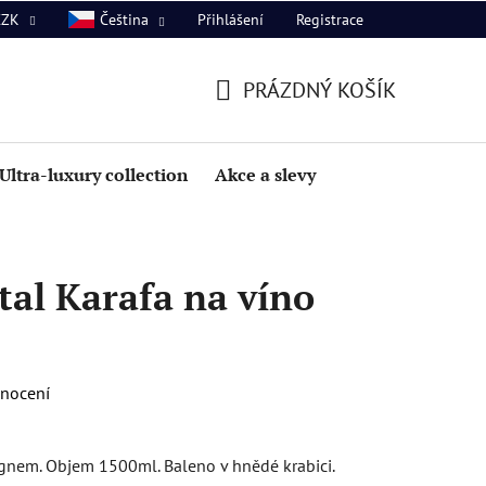
Přihlášení
Registrace
CZK
Čeština
PRÁZDNÝ KOŠÍK
NÁKUPNÍ
KOŠÍK
Ultra-luxury collection
Akce a slevy
al Karafa na víno
dnocení
ignem. Objem 1500ml. Baleno v hnědé krabici.