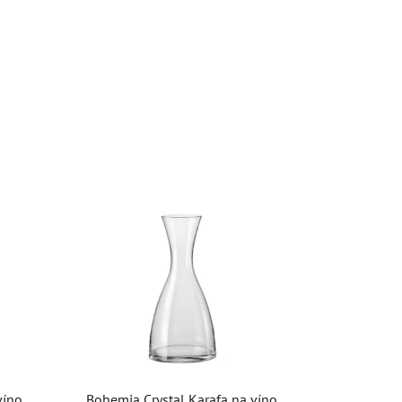
víno
Bohemia Crystal Karafa na víno