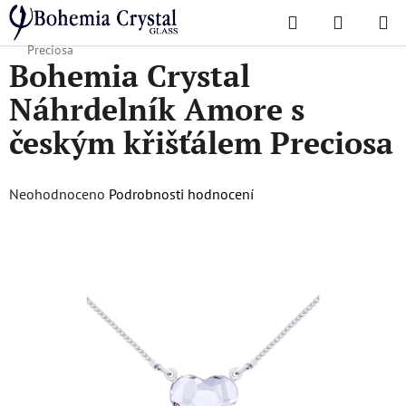
Přejít
Hledat
NÁKUPN
na
Domů
/
Šperky
/
Bohemia Crystal Náhrdelník Amore s českým křišťálem
KOŠÍK
obsah
Preciosa
Bohemia Crystal
Náhrdelník Amore s
českým křišťálem Preciosa
Průměrné
Neohodnoceno
Podrobnosti hodnocení
hodnocení
produktu
je
0,0
z
5
hvězdiček.