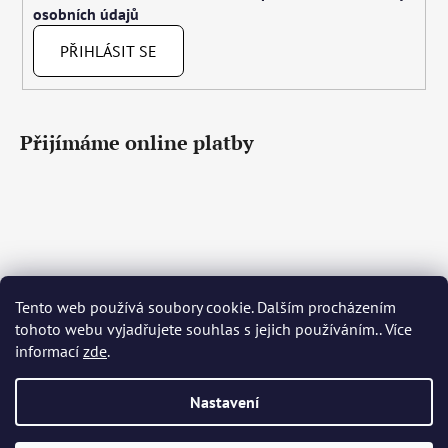
osobních údajů
PŘIHLÁSIT SE
Přijímáme online platby
Tento web používá soubory cookie. Dalším procházením
Čeština
Slovenčina
English
Deutsch
Magyar
tohoto webu vyjadřujete souhlas s jejich používáním.. Více
Język polski
Română
Italiano
Español
Français
informací
zde
.
Português
Български
Hrvatski
Slovenščina
Srpski
Nederlands
Українська
Ελληνικά
Svenska
Dansk
Nastavení