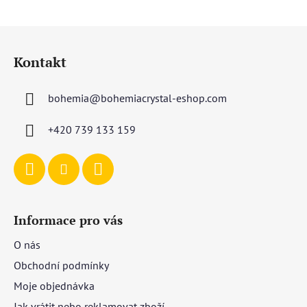
Z
á
Kontakt
p
a
bohemia
@
bohemiacrystal-eshop.com
t
í
+420 739 133 159
Informace pro vás
O nás
Obchodní podmínky
Moje objednávka
Jak vrátit nebo reklamovat zboží