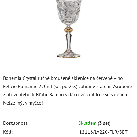
5
hvězdiček.
Bohemia Crystal ručně broušené sklenice na červené víno
Felicie Romantic 220ml (set po 2ks) zatírané zlatem. Vyrobeno
z
olovnatého křišťálu
. Baleno v dárkové krabičce se saténem.
Nelze mýt v myčce!
Dostupnost
Skladem
(3 set)
Kód:
12116/LV220/FLR/SET