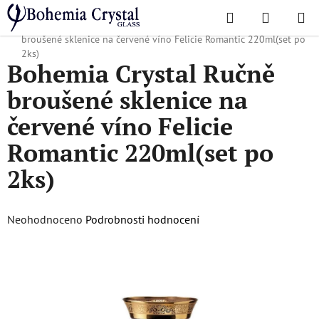
Přejít
Hledat
NÁKUPN
na
Domů
/
Oblíbené kolekce
/
Felicie Romantic
/
Bohemia Crystal Ručně
KOŠÍK
obsah
broušené sklenice na červené víno Felicie Romantic 220ml(set po
2ks)
Bohemia Crystal Ručně
broušené sklenice na
červené víno Felicie
Romantic 220ml(set po
2ks)
Průměrné
Neohodnoceno
Podrobnosti hodnocení
hodnocení
produktu
je
0,0
z