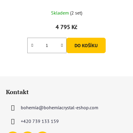
Skladem
(2 set)
4 795 Kč
DO KOŠÍKU
Z
á
Kontakt
p
a
bohemia
@
bohemiacrystal-eshop.com
t
í
+420 739 133 159