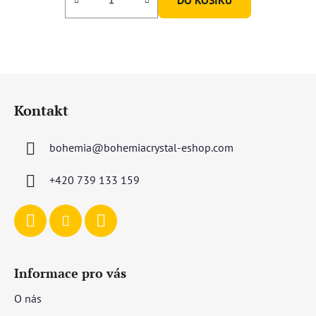
Z
á
Kontakt
p
a
bohemia
@
bohemiacrystal-eshop.com
t
í
+420 739 133 159
Informace pro vás
O nás