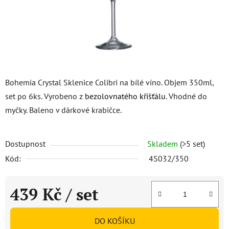
Bohemia Crystal Sklenice Colibri na bílé víno. Objem 350ml,
set po 6ks. Vyrobeno z
bezolovnatého křišťálu
. Vhodné do
myčky. Baleno v dárkové krabičce.
Dostupnost
Skladem
(>5 set)
Kód:
4S032/350
439 Kč
/ set
Měrná cena:
DO KOŠÍKU