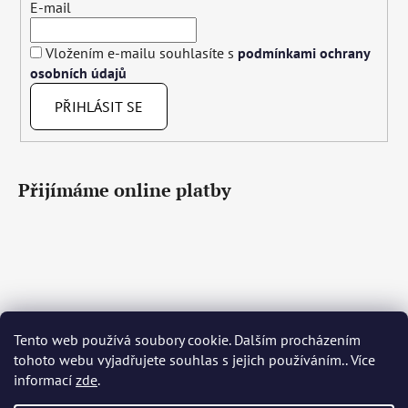
E-mail
Vložením e-mailu souhlasíte s
podmínkami ochrany
osobních údajů
PŘIHLÁSIT SE
Přijímáme online platby
Tento web používá soubory cookie. Dalším procházením
Čeština
Slovenčina
English
Deutsch
Magyar
tohoto webu vyjadřujete souhlas s jejich používáním.. Více
Język polski
Română
Italiano
Español
Français
informací
zde
.
Português
Български
Hrvatski
Slovenščina
Srpski
Nederlands
Українська
Ελληνικά
Svenska
Dansk