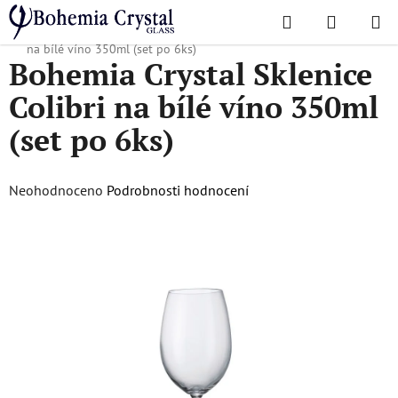
Přejít
Hledat
NÁKUPN
na
Domů
/
Oblíbené kolekce
/
Colibri
/
Bohemia Crystal Sklenice Colibri
KOŠÍK
obsah
na bílé víno 350ml (set po 6ks)
Bohemia Crystal Sklenice
Colibri na bílé víno 350ml
(set po 6ks)
Průměrné
Neohodnoceno
Podrobnosti hodnocení
hodnocení
produktu
je
0,0
z
5
hvězdiček.