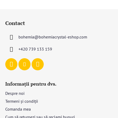
S
u
Contact
b
s
bohemia
@
bohemiacrystal-eshop.com
o
l
+420 739 133 159
Informații pentru dvs.
Despre noi
Termeni și condiții
Comanda mea
Cum să returnezi sau să reclami bunuri