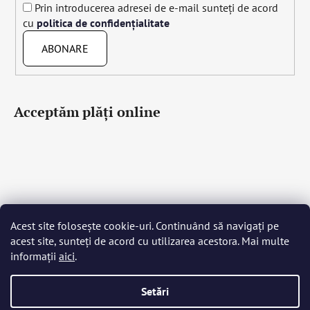
Prin introducerea adresei de e-mail sunteți de acord
cu
politica de confidențialitate
ABONARE
Acceptăm plăţi online
Acest site folosește cookie-uri. Continuând să navigați pe
Čeština
Slovenčina
English
Deutsch
Magyar
acest site, sunteți de acord cu utilizarea acestora. Mai multe
Język polski
Română
Italiano
Español
Français
informații
aici
.
Português
Български
Hrvatski
Slovenščina
Srpski
Nederlands
Українська
Ελληνικά
Svenska
Dansk
Setări