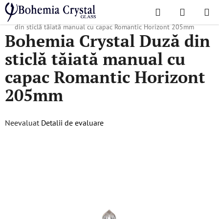
Treci
Căutare
COŞ
la
Acasă
/
Colecții populare
/
Romantic Horizont
/
Bohemia Crystal Duză
DE
conținut
din sticlă tăiată manual cu capac Romantic Horizont 205mm
Bohemia Crystal Duză din
CUMPĂR
sticlă tăiată manual cu
capac Romantic Horizont
205mm
Evaluarea
Neevaluat
Detalii de evaluare
medie
a
produsului
este
0,0
din
5