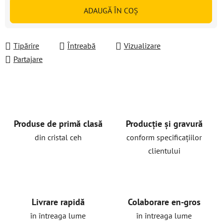
Evaluare preţ:
ADAUGĂ ÎN COŞ
Tipărire
Întreabă
Vizualizare
Partajare
Produse de primă clasă
Producție și gravură
din cristal ceh
conform specificațiilor
clientului
Livrare rapidă
Colaborare en-gros
în întreaga lume
în întreaga lume