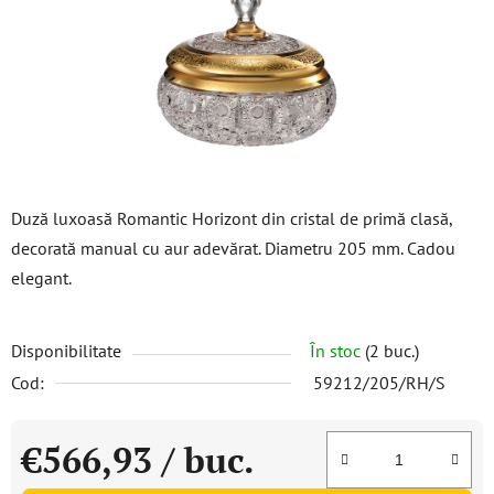
stele.
Duză luxoasă Romantic Horizont din cristal de primă clasă,
decorată manual cu aur adevărat. Diametru 205 mm. Cadou
elegant.
Disponibilitate
În stoc
(2 buc.)
Cod:
59212/205/RH/S
€566,93
/ buc.