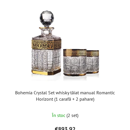
Bohemia Crystal Set whisky tăiat manual Romantic
Horizont (1 carafă + 2 pahare)
Evaluarea
În stoc
(2 set)
medie
a
€893,92