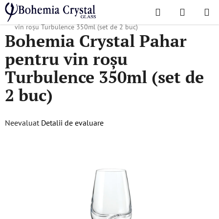
Treci
Căutare
COŞ
la
Acasă
/
Colecții populare
/
Turbulence
/
Bohemia Crystal Pahar pentru
DE
conținut
vin roșu Turbulence 350ml (set de 2 buc)
Bohemia Crystal Pahar
CUMPĂR
pentru vin roșu
Turbulence 350ml (set de
2 buc)
Evaluarea
Neevaluat
Detalii de evaluare
medie
a
produsului
este
0,0
din
5