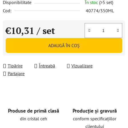
Disponibilitate
În stoc
(>5 set)
Cod:
40774/350ML
€10,31
/ set
Evaluare preţ:
ADAUGĂ ÎN COŞ
Tipărire
Întreabă
Vizualizare
Partajare
Produse de primă clasă
Producție și gravură
din cristal ceh
conform specificațiilor
clientului