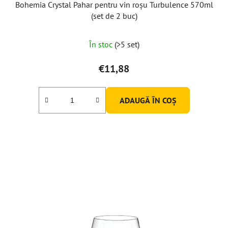
Bohemia Crystal Pahar pentru vin roșu Turbulence 570ml
(set de 2 buc)
Evaluarea
În stoc
(>5 set)
medie
a
€11,88
produsului
este
ADAUGĂ ÎN COŞ
5,0
din
5
stele.