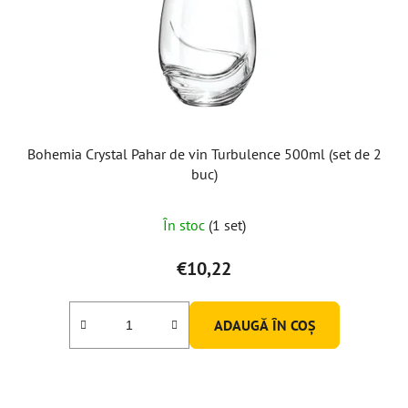
Bohemia Crystal Pahar de vin Turbulence 500ml (set de 2
buc)
Evaluarea
În stoc
(1 set)
medie
a
€10,22
produsului
este
ADAUGĂ ÎN COŞ
5,0
din
5
stele.