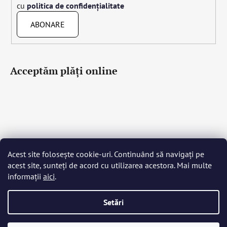
cu
politica de confidențialitate
ABONARE
Acceptăm plăţi online
Acest site folosește cookie-uri. Continuând să navigați pe
Čeština
Slovenčina
English
Deutsch
Magyar
acest site, sunteți de acord cu utilizarea acestora. Mai multe
Język polski
Română
Italiano
Español
Français
informații
aici
.
Português
Български
Hrvatski
Slovenščina
Srpski
Nederlands
Українська
Ελληνικά
Svenska
Dansk
Setări
Creat de Shoptet