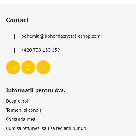
S
u
Contact
b
s
bohemia
@
bohemiacrystal-eshop.com
o
l
+420 739 133 159
Informații pentru dvs.
Despre noi
Termeni și condiții
Comanda mea
Cum să returnezi sau să reclami bunuri