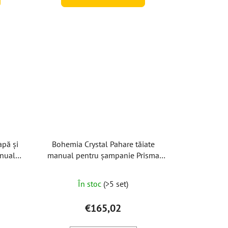
apă și
Bohemia Crystal Pahare tăiate
anual
manual pentru șampanie Prisma
 de 2
Line Gold 150ml (set de 2 buc)
În stoc
(>5 set)
€165,02