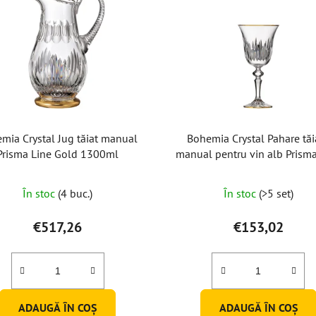
mia Crystal Jug tăiat manual
Bohemia Crystal Pahare tăi
Prisma Line Gold 1300ml
manual pentru vin alb Prisma
Gold 170ml (set de 2 buc
În stoc
(4 buc.)
În stoc
(>5 set)
€517,26
€153,02
ADAUGĂ ÎN COŞ
ADAUGĂ ÎN COŞ