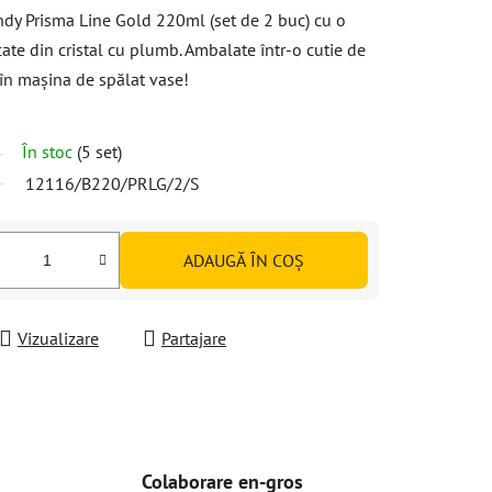
dy Prisma Line Gold 220ml (set de 2 buc) cu o
cate din cristal cu plumb. Ambalate într-o cutie de
 în mașina de spălat vase!
În stoc
(5 set)
12116/B220/PRLG/2/S
ADAUGĂ ÎN COŞ
Vizualizare
Partajare
Colaborare en-gros