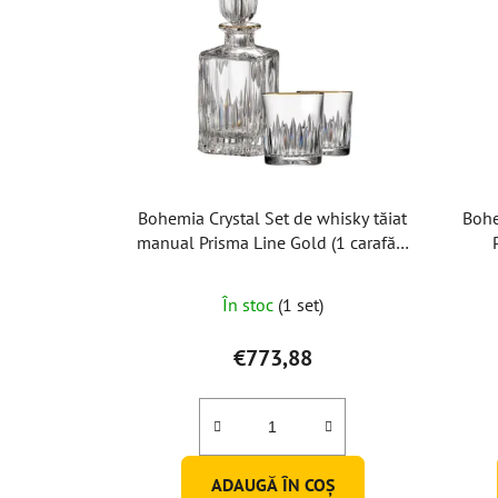
Bohemia Crystal Set de whisky tăiat
Bohe
manual Prisma Line Gold (1 carafă +
2 pahare)
În stoc
(1 set)
€773,88
ADAUGĂ ÎN COŞ