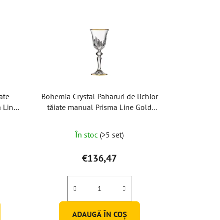
ate
Bohemia Crystal Paharuri de lichior
 Line
tăiate manual Prisma Line Gold
)
60ml (set de 2 buc)
În stoc
(>5 set)
€136,47
ADAUGĂ ÎN COŞ