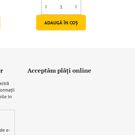
ADAUGĂ ÎN COŞ
r
Acceptăm plăţi online
astră
formaţii
ile în
 de e-