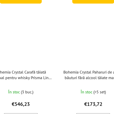
hemia Crystal Carafă tăiată
Bohemia Crystal Paharuri de 
al pentru whisky Prisma Line
băuturi fără alcool tăiate m
Gold 800ml
Prisma Line Gold 350ml (set
buc)
În stoc
(3 buc.)
În stoc
(>5 set)
€546,23
€173,72