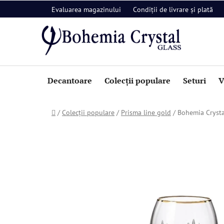
Treci
Evaluarea magazinului
Condiții de livrare și plată
la
conținut
Decantoare
Colecții populare
Seturi
V
Acasă
/
Colecții populare
/
Prisma line gold
/
Bohemia Crysta