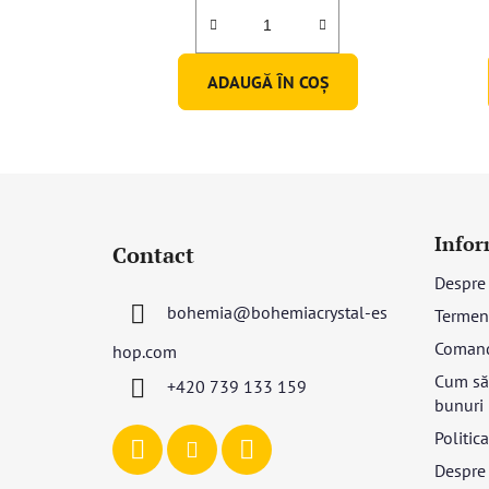
ADAUGĂ ÎN COŞ
S
u
Infor
Contact
b
Despre
s
bohemia
@
bohemiacrystal-es
Termeni
o
l
Coman
hop.com
Cum să 
+420 739 133 159
bunuri
Politic
Despre 