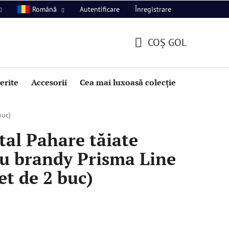
Autentificare
Înregistrare
Română
COŞ GOL
COŞ
DE
perite
Accesorii
Cea mai luxoasă colecție
Promoție
CUMPĂRĂTURI
buc)
al Pahare tăiate
u brandy Prisma Line
et de 2 buc)