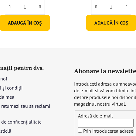
ADAUGĂ ÎN COŞ
ADAUGĂ ÎN COŞ
mații pentru dvs.
Abonare la newslette
 noi
Introduceţi adresa dumneavo
 și condiții
de e-mail şi vă vom trimite in
da mea
despre produsele noi disponib
magazinul nostru virtual.
returnezi sau să reclami
Adresă de e-mail
a de confidențialitate
sticlă
Prin introducerea adresei