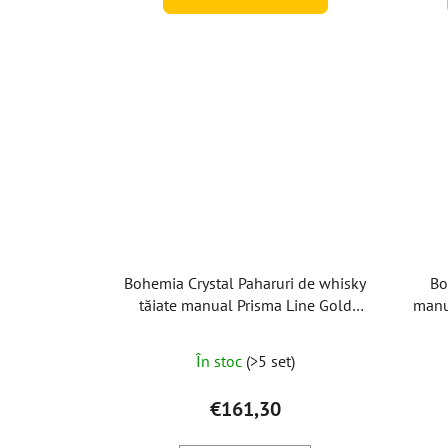
Bohemia Crystal Paharuri de whisky
Bo
tăiate manual Prisma Line Gold
manu
300ml (set de 2 buc)
În stoc
(>5 set)
€161,30