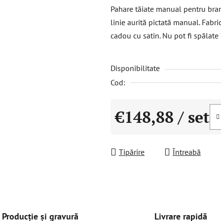
a
Pahare tăiate manual pentru bran
produsului
linie aurită pictată manual. Fabri
este
cadou cu satin. Nu pot fi spălate
0,0
din
Disponibilitate
5
stele.
Cod:
€148,88
/ set
Evaluare preţ:
Tipărire
Întreabă
Livrare rapidă
Producție și gravură