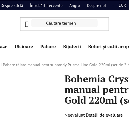
EUR
Despre sticlă
Întrebări frecvente
Angro
Despre noi
Contact
aze
Ulcioare
Pahare
Bijuterii
Boluri și cutii aco
l Pahare tăiate manual pentru brandy Prisma Line Gold 220ml (set de 2 
Bohemia Cryst
manual pentr
Gold 220ml (s
Evaluarea
Neevaluat
Detalii de evaluare
medie