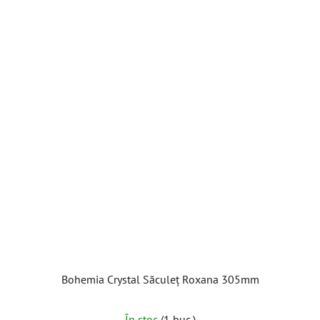
Bohemia Crystal Săculeț Roxana 305mm
În stoc
(1 buc.)