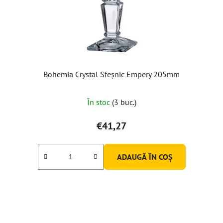
Bohemia Crystal Sfeșnic Empery 205mm
Evaluarea
În stoc
(3 buc.)
medie
a
€41,27
produsului
este
ADAUGĂ ÎN COŞ
3,0
din
5
stele.