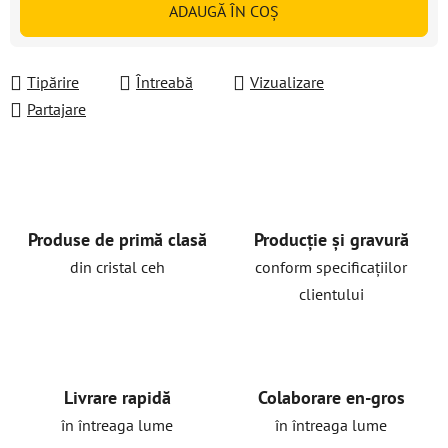
ADAUGĂ ÎN COŞ
Tipărire
Întreabă
Vizualizare
Partajare
Produse de primă clasă
Producție și gravură
din cristal ceh
conform specificațiilor
clientului
Livrare rapidă
Colaborare en-gros
în întreaga lume
în întreaga lume