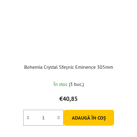
Bohemia Crystal Sfeșnic Eminence 305mm
Evaluarea
În stoc
(3 buc.)
medie
a
€40,85
produsului
este
ADAUGĂ ÎN COŞ
5,0
din
5