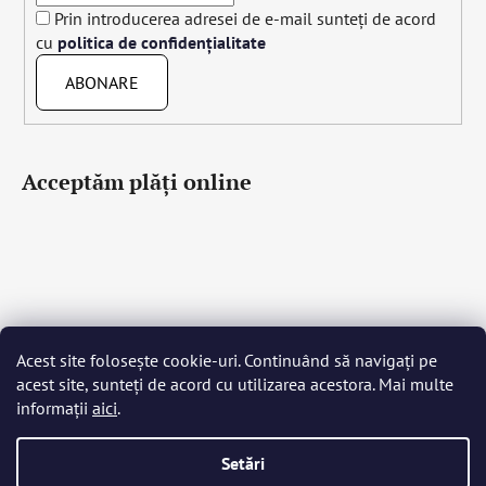
Prin introducerea adresei de e-mail sunteți de acord
cu
politica de confidențialitate
ABONARE
Acceptăm plăţi online
Acest site folosește cookie-uri. Continuând să navigați pe
Čeština
Slovenčina
English
Deutsch
Magyar
acest site, sunteți de acord cu utilizarea acestora. Mai multe
Język polski
Română
Italiano
Español
Français
informații
aici
.
Português
Български
Hrvatski
Slovenščina
Srpski
Nederlands
Українська
Ελληνικά
Svenska
Dansk
Setări