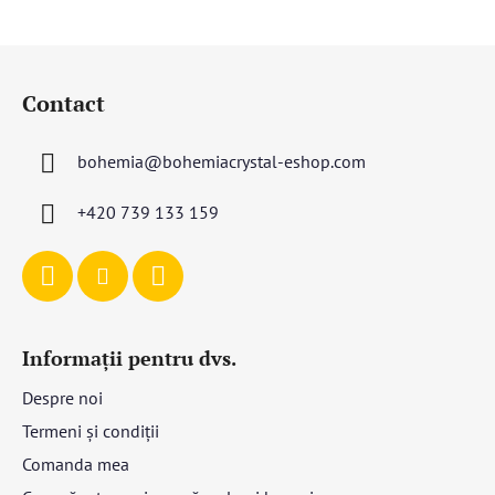
stele.
S
u
Contact
b
s
bohemia
@
bohemiacrystal-eshop.com
o
l
+420 739 133 159
Informații pentru dvs.
Despre noi
Termeni și condiții
Comanda mea