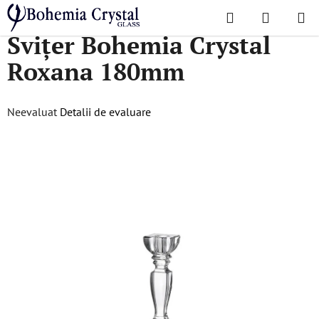
Treci
Căutare
COŞ
la
Acasă
/
Accesorii
/
Candelabre
/
Svițer Bohemia Crystal Roxana 180mm
Svițer Bohemia Crystal
DE
conținut
Roxana 180mm
CUMPĂR
Evaluarea
Neevaluat
Detalii de evaluare
medie
a
produsului
este
0,0
din
5
stele.