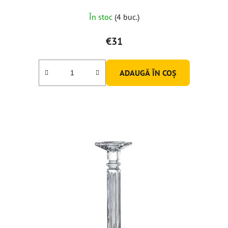
În stoc
(4 buc.)
€31
ADAUGĂ ÎN COŞ