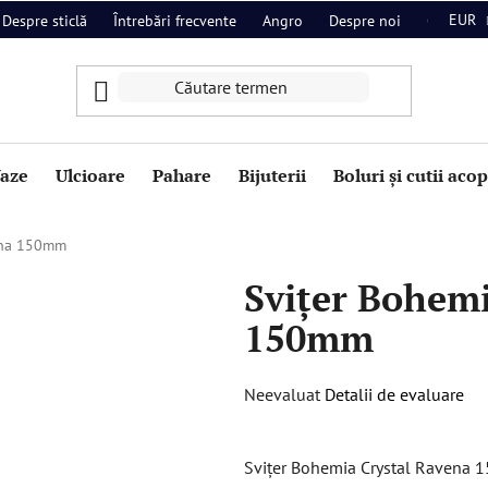
EUR
Despre sticlă
Întrebări frecvente
Angro
Despre noi
Contact
aze
Ulcioare
Pahare
Bijuterii
Boluri și cutii aco
vena 150mm
Svițer Bohemi
150mm
Evaluarea
Neevaluat
Detalii de evaluare
medie
a
Svițer Bohemia Crystal Ravena 1
produsului