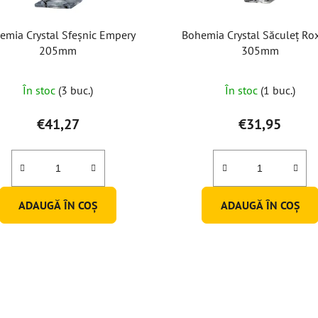
emia Crystal Sfeșnic Empery
Bohemia Crystal Săculeț Ro
205mm
305mm
Evaluarea
În stoc
(3 buc.)
În stoc
(1 buc.)
medie
a
€41,27
€31,95
produsului
este
3,0
din
ADAUGĂ ÎN COŞ
ADAUGĂ ÎN COŞ
5
stele.