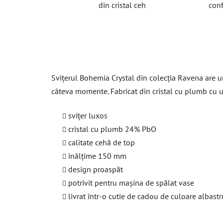
din cristal ceh
conf
Svițerul Bohemia Crystal din colecția Ravena are u
câteva momente. Fabricat din cristal cu plumb cu u
svițer luxos
cristal cu plumb 24% PbO
calitate cehă de top
înălțime 150 mm
design proaspăt
potrivit pentru mașina de spălat vase
livrat într-o cutie de cadou de culoare albastr