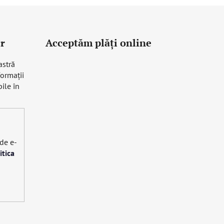
r
Acceptăm plăţi online
astră
formaţii
ile în
 de e-
itica