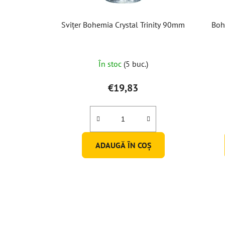
Svițer Bohemia Crystal Trinity 90mm
Boh
În stoc
(5 buc.)
€19,83
ADAUGĂ ÎN COŞ