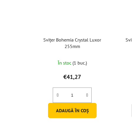
Svițer Bohemia Crystal Luxor
Svi
255mm
În stoc
(1 buc.)
€41,27
ADAUGĂ ÎN COŞ