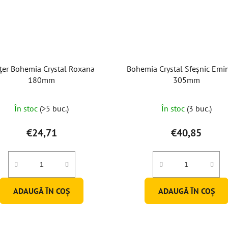
țer Bohemia Crystal Roxana
Bohemia Crystal Sfeșnic Emi
180mm
305mm
Evaluarea
În stoc
(>5 buc.)
În stoc
(3 buc.)
medie
a
€24,71
€40,85
produsului
este
5,0
din
ADAUGĂ ÎN COŞ
ADAUGĂ ÎN COŞ
5
stele.