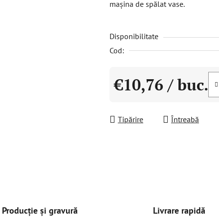
mașina de spălat vase.
este
0,0
Disponibilitate
din
5
Cod:
stele.
€10,76
/ buc.
Evaluare preţ:
Tipărire
Întreabă
Livrare rapidă
Producție și gravură