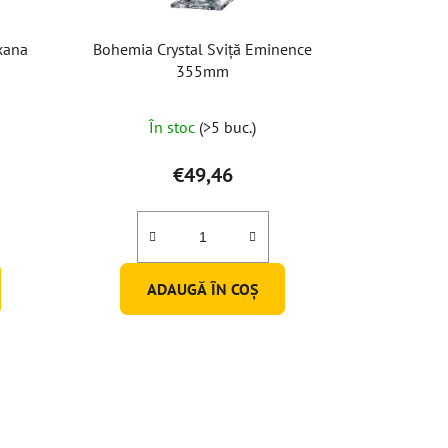
xana
Bohemia Crystal Sviță Eminence
355mm
În stoc
(>5 buc.)
€49,46
ADAUGĂ ÎN COŞ