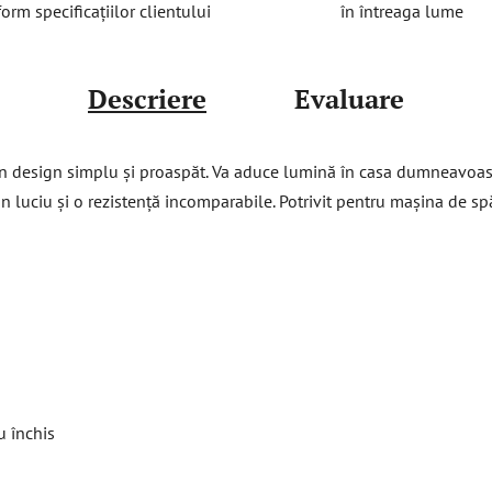
în întreaga lume
orm specificațiilor clientului
Descriere
Evaluare
n design simplu și proaspăt. Va aduce lumină în casa dumneavoastr
n luciu și o rezistență incomparabile. Potrivit pentru mașina de s
u închis