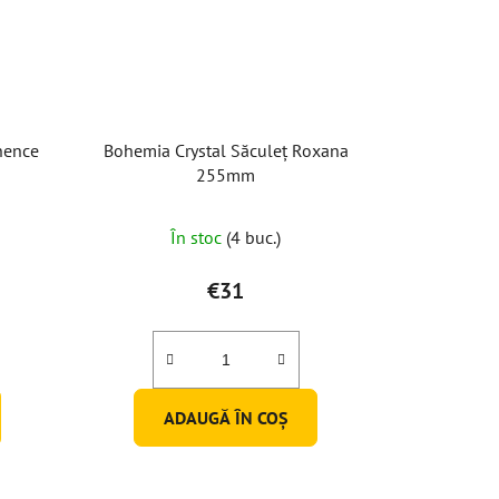
nence
Bohemia Crystal Săculeț Roxana
255mm
În stoc
(4 buc.)
€31
ADAUGĂ ÎN COŞ