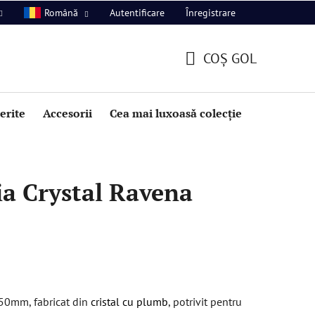
Autentificare
Înregistrare
Română
COŞ GOL
COŞ
DE
perite
Accesorii
Cea mai luxoasă colecție
Promoție
CUMPĂRĂTURI
a Crystal Ravena
50mm, fabricat din
cristal cu plumb
, potrivit pentru