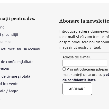
mații pentru dvs.
Abonare la newslette
 noi
Introduceţi adresa dumneavo
 și condiții
de e-mail şi vă vom trimite in
da mea
despre produsele noi disponib
magazinul nostru virtual.
returnezi sau să reclami
Adresă de e-mail
a de confidențialitate
sticlă
Prin introducerea adresei
mail sunteți de acord cu
pol
 de livrare și plată
de confidențialitate
ri frecvente
ABONARE
ale / Angro
t