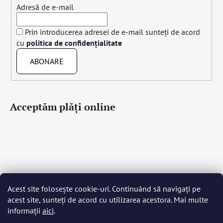
Adresă de e-mail
Prin introducerea adresei de e-mail sunteți de acord
cu
politica de confidențialitate
ABONARE
Acceptăm plăţi online
Acest site folosește cookie-uri. Continuând să navigați pe
Čeština
Slovenčina
English
Deutsch
Magyar
acest site, sunteți de acord cu utilizarea acestora. Mai multe
Język polski
Română
Italiano
Español
Français
informații
aici
.
Português
Български
Hrvatski
Slovenščina
Srpski
Nederlands
Українська
Ελληνικά
Svenska
Dansk