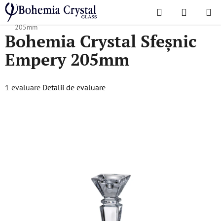
Treci
Căutare
COŞ
la
Acasă
/
Accesorii
/
Candelabre
/
Bohemia Crystal Sfeșnic Empery
DE
conținut
205mm
Bohemia Crystal Sfeșnic
CUMPĂR
Empery 205mm
Evaluarea
1 evaluare
Detalii de evaluare
medie
a
produsului
este
3,0
din
5
stele.