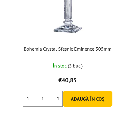
Bohemia Crystal Sfeșnic Eminence 305mm
Evaluarea
În stoc
(3 buc.)
medie
a
€40,85
produsului
este
ADAUGĂ ÎN COŞ
5,0
din
5
stele.