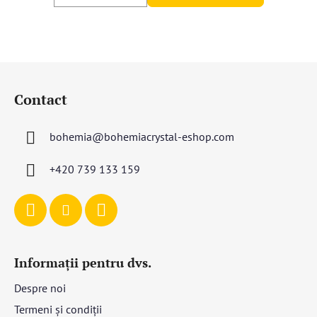
S
u
Contact
b
s
bohemia
@
bohemiacrystal-eshop.com
o
l
+420 739 133 159
Informații pentru dvs.
Despre noi
Termeni și condiții