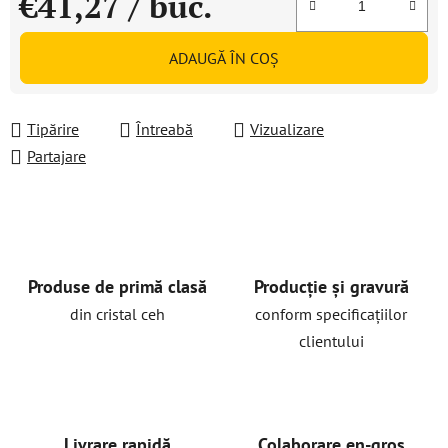
€41,27
/ buc.
Evaluare preţ:
ADAUGĂ ÎN COŞ
Tipărire
Întreabă
Vizualizare
Partajare
Produse de primă clasă
Producție și gravură
din cristal ceh
conform specificațiilor
clientului
Livrare rapidă
Colaborare en-gros