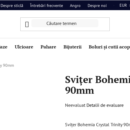
EUR
Despre sticlă
Întrebări frecvente
Angro
Despre noi
Contact
aze
Ulcioare
Pahare
Bijuterii
Boluri și cutii aco
ity 90mm
Svițer Bohemi
90mm
Evaluarea
Neevaluat
Detalii de evaluare
medie
a
Svițer Bohemia Crystal Trinity 9
produsului