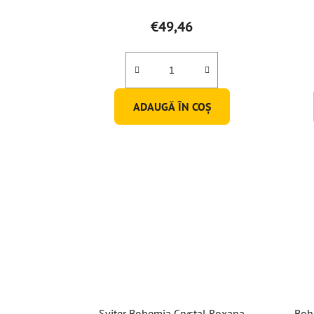
€49,46
ADAUGĂ ÎN COŞ
Svițer Bohemia Crystal Roxana
Boh