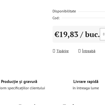
este
Disponibilitate
0,0
din
Cod:
5
stele.
€19,83
/ buc.
Evaluare preţ:
Tipărire
Întreabă
Livrare rapidă
Producție și gravură
în întreaga lume
orm specificațiilor clientului