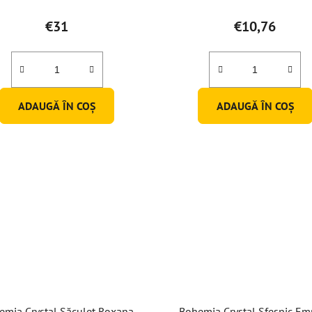
€31
€10,76
ADAUGĂ ÎN COŞ
ADAUGĂ ÎN COŞ
emia Crystal Săculeț Roxana
Bohemia Crystal Sfeșnic Em