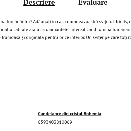
Descriere
Evaluare
na lumânărilor? Adăugați în casa dumneavoastră svițerul Trinity, ca
 înaltă calitate arată ca diamantele, intensificând lumina lumânării.
umoasă și originală pentru orice interior. Un svițer pe care toți r
Candelabre din cristal Bohemia
8593403810069