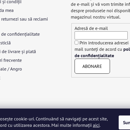
 și condiții
de e-mail şi vă vom trimite in
da mea
despre produsele noi disponib
magazinul nostru virtual.
returnezi sau să reclami
Adresă de e-mail
a de confidențialitate
sticlă
Prin introducerea adresei
mail sunteți de acord cu
pol
 de livrare și plată
de confidențialitate
ri frecvente
ABONARE
ale / Angro
t
losește cookie-uri. Continuând să navigați pe acest site,
yar
Język polski
Română
Italiano
Español
Français
Portuguê
Sun
ord cu utilizarea acestora. Mai multe informații
aici
.
Nederlands
Українська
Ελληνικά
Svenska
Dansk