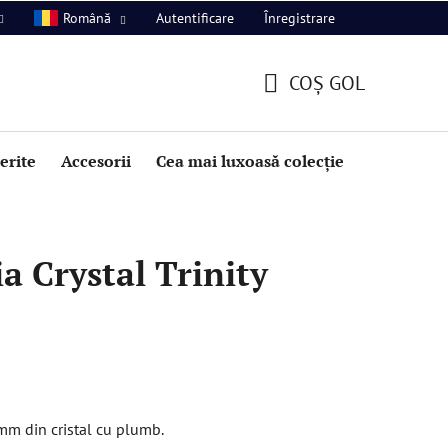
Autentificare
Înregistrare
Română
COŞ GOL
COŞ
DE
perite
Accesorii
Cea mai luxoasă colecție
Promoție
CUMPĂRĂTURI
a Crystal Trinity
0mm din cristal cu plumb.