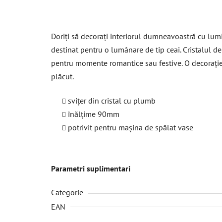
Doriți să decorați interiorul dumneavoastră cu lumi
destinat pentru o lumânare de tip ceai. Cristalul de
pentru momente romantice sau festive. O decorație fr
plăcut.
svițer din cristal cu plumb
înălțime 90mm
potrivit pentru mașina de spălat vase
Parametri suplimentari
Categorie
EAN