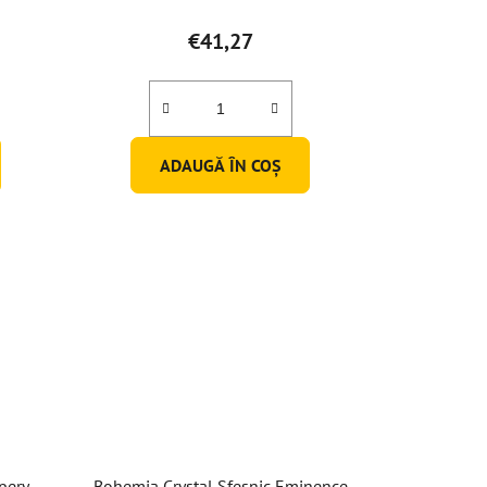
€41,27
ADAUGĂ ÎN COŞ
pery
Bohemia Crystal Sfeșnic Eminence