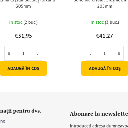
305mm
205mm
Evaluarea
În stoc
(2 buc.)
În stoc
(3 buc.)
medie
a
€31,95
€41,27
produsului
este
3,0
din
ADAUGĂ ÎN COŞ
ADAUGĂ ÎN COŞ
5
stele.
mații pentru dvs.
Abonare la newslette
 noi
Introduceţi adresa dumneavo