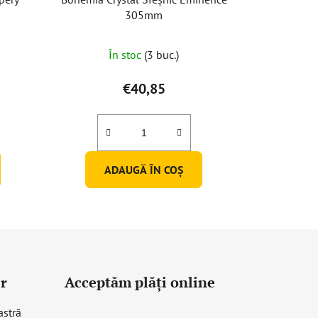
305mm
Evaluarea
În stoc
(3 buc.)
medie
a
€40,85
produsului
este
5,0
din
ADAUGĂ ÎN COŞ
5
stele.
r
Acceptăm plăţi online
astră