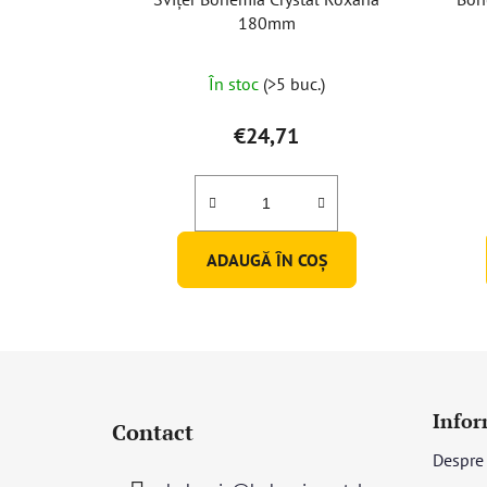
180mm
În stoc
(>5 buc.)
€24,71
ADAUGĂ ÎN COŞ
S
u
Infor
Contact
b
Despre
s