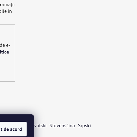
formaţii
ile în
 de e-
itica
s
Български
Hrvatski
Slovenščina
Srpski
t de acord