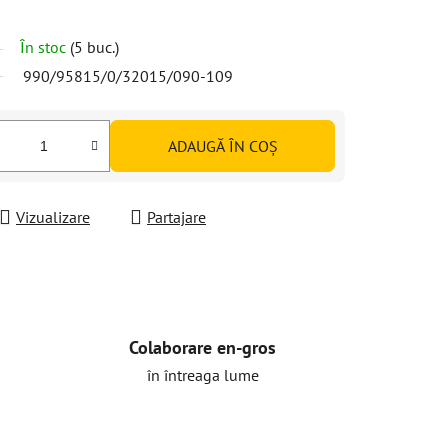
În stoc
(5 buc.)
990/95815/0/32015/090-109
ADAUGĂ ÎN COŞ
Vizualizare
Partajare
Colaborare en-gros
în întreaga lume