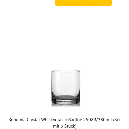
von
5
Sternen.
Bohemia Crystal Whiskygläser Barline 25089/280 ml (Set
mit 6 Stück)