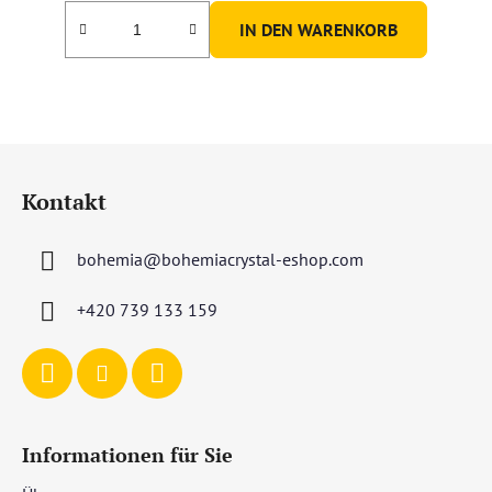
IN DEN WARENKORB
F
u
Kontakt
ß
z
bohemia
@
bohemiacrystal-eshop.com
e
i
+420 739 133 159
l
e
Informationen für Sie