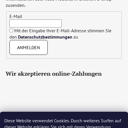
zusenden.
E-Mail
Mit der Eingabe Ihrer E-Mail-Adresse stimmen Sie
den
Datenschutzbestimmungen
zu
ANMELDEN
Wir akzeptieren online-Zahlungen
Diese Website verwendet Cookies. Durch weiteres Surfen auf
Čeština
Slovenčina
English
Deutsch
Magyar
dieser Website erklären Sie sich mit deren Verwendung
Język polski
Română
Italiano
Español
Français