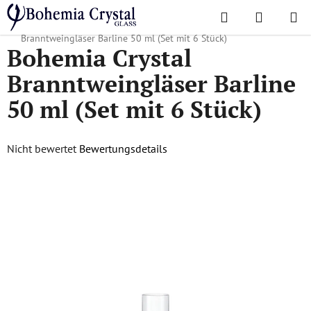
Zum
Suchen
WAREN
Inhalt
Startseite
/
Lieblingskollektionen
/
Barline
/
Bohemia Crystal
springen
Branntweingläser Barline 50 ml (Set mit 6 Stück)
Bohemia Crystal
Branntweingläser Barline
50 ml (Set mit 6 Stück)
Die
Nicht bewertet
Bewertungsdetails
durchschnittliche
Produktbewertung
ist
0,0
von
5
Sternen.