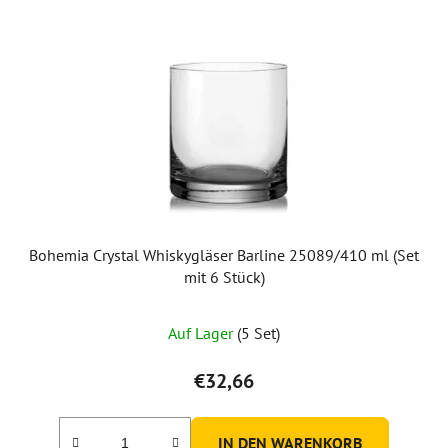
Bohemia Crystal Whiskygläser Barline 25089/410 ml (Set
mit 6 Stück)
Die
Auf Lager
(5 Set)
durchschnittliche
Produktbewertung
€32,66
ist
5,0
IN DEN WARENKORB