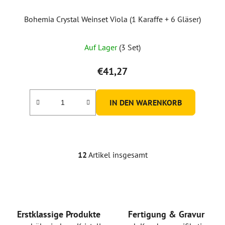
Bohemia Crystal Weinset Viola (1 Karaffe + 6 Gläser)
Auf Lager
(3 Set)
€41,27
IN DEN WARENKORB
12
Artikel insgesamt
S
t
e
u
e
r
Erstklassige Produkte
Fertigung & Gravur