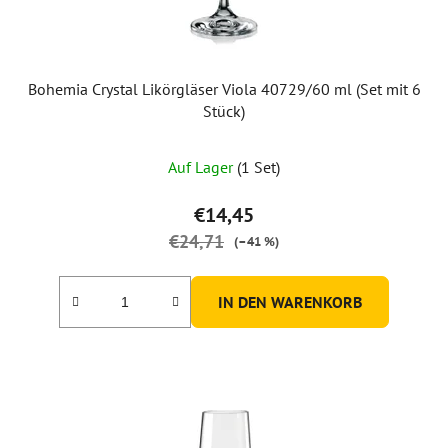
r
o
d
u
Bohemia Crystal Likörgläser Viola 40729/60 ml (Set mit 6
k
Stück)
t
e
Auf Lager
(1 Set)
€14,45
€24,71
(–41 %)
IN DEN WARENKORB