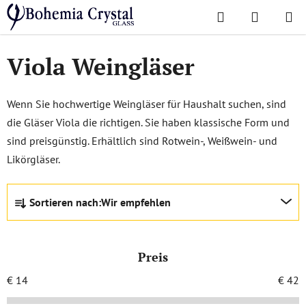
Zum
Suchen
WAREN
Inhalt
Startseite
/
Lieblingskollektionen
/
Viola
springen
Viola Weingläser
Wenn Sie hochwertige Weingläser für Haushalt suchen, sind
die Gläser Viola die richtigen. Sie haben klassische Form und
sind preisgünstig. Erhältlich sind Rotwein-, Weißwein- und
Likörgläser.
P
Sortieren nach:
Wir empfehlen
r
o
d
Preis
u
k
€
14
€
42
t