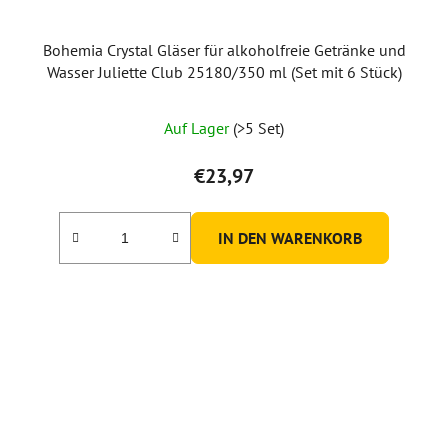
Bohemia Crystal Gläser für alkoholfreie Getränke und
Wasser Juliette Club 25180/350 ml (Set mit 6 Stück)
Die
Auf Lager
(>5 Set)
durchschnittliche
Produktbewertung
€23,97
ist
5,0
IN DEN WARENKORB
von
5
Sternen.