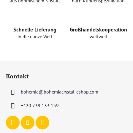
e
aus böhmischem Kristall
nach Kundenspezifikation
l
e
m
e
Schnelle Lieferung
Großhandelskooperation
n
in die ganze Welt
weltweit
t
e
d
e
F
r
u
L
Kontakt
ß
i
s
z
t
bohemia
@
bohemiacrystal-eshop.com
e
e
i
+420 739 133 159
l
e