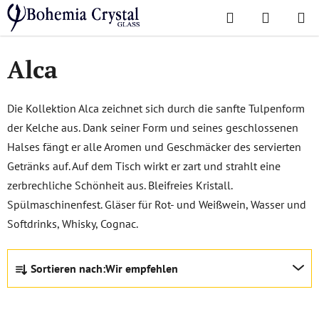
Zum
Suchen
WAREN
Inhalt
Startseite
/
Lieblingskollektionen
/
Alca
springen
Alca
Die Kollektion Alca zeichnet sich durch die sanfte Tulpenform
der Kelche aus. Dank seiner Form und seines geschlossenen
Halses fängt er alle Aromen und Geschmäcker des servierten
Getränks auf. Auf dem Tisch wirkt er zart und strahlt eine
zerbrechliche Schönheit aus. Bleifreies Kristall.
Spülmaschinenfest. Gläser für Rot- und Weißwein, Wasser und
Softdrinks, Whisky, Cognac.
P
Sortieren nach:
Wir empfehlen
r
o
d