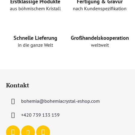
r
Erstklassige Produkte
Fertigung & Gravur
e
aus böhmischem Kristall
nach Kundenspezifikation
l
e
m
e
Schnelle Lieferung
Großhandelskooperation
n
in die ganze Welt
weltweit
t
e
d
e
F
r
u
L
Kontakt
ß
i
s
z
t
bohemia
@
bohemiacrystal-eshop.com
e
e
i
+420 739 133 159
l
e