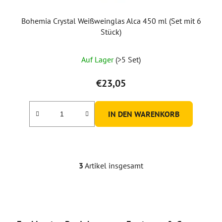
Bohemia Crystal Weißweinglas Alca 450 ml (Set mit 6
Stück)
Die
Auf Lager
(>5 Set)
durchschnittliche
Produktbewertung
€23,05
ist
5,0
IN DEN WARENKORB
von
5
Sternen.
3
Artikel insgesamt
S
t
e
u
e