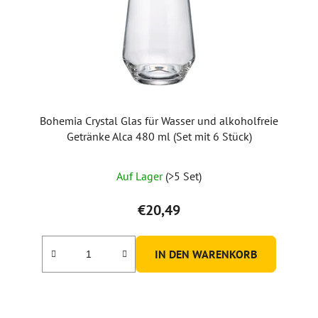
e
r
P
r
o
d
u
Bohemia Crystal Glas für Wasser und alkoholfreie
k
Getränke Alca 480 ml (Set mit 6 Stück)
t
e
Auf Lager
(>5 Set)
€20,49
IN DEN WARENKORB