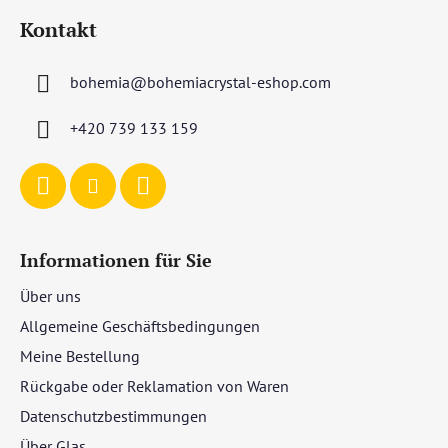
u
L
Kontakt
ß
i
s
z
t
bohemia
@
bohemiacrystal-eshop.com
e
e
i
+420 739 133 159
l
e
Informationen für Sie
Über uns
Allgemeine Geschäftsbedingungen
Meine Bestellung
Rückgabe oder Reklamation von Waren
Datenschutzbestimmungen
Über Glas