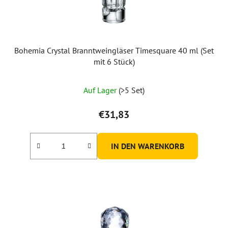
r
o
d
u
Bohemia Crystal Branntweingläser Timesquare 40 ml (Set
k
mit 6 Stück)
t
e
Auf Lager
(>5 Set)
€31,83
IN DEN WARENKORB