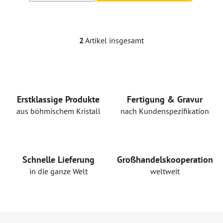
2
Artikel insgesamt
S
t
e
u
e
r
Erstklassige Produkte
Fertigung & Gravur
e
aus böhmischem Kristall
nach Kundenspezifikation
l
e
m
e
Schnelle Lieferung
Großhandelskooperation
n
in die ganze Welt
weltweit
t
e
d
e
F
r