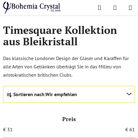
Zum
Suchen
WAREN
Inhalt
Startseite
/
Lieblingskollektionen
/
Timesquare
springen
Timesquare Kollektion
aus Bleikristall
Das klassische Londoner Design der Gläser und Karaffen für
alle Arten von Getränken überträgt Sie in das Milieu von
aristokratischen britischen Clubs.
P
Sortieren nach:
Wir empfehlen
r
o
d
Preis
u
k
€
31
€
61
t