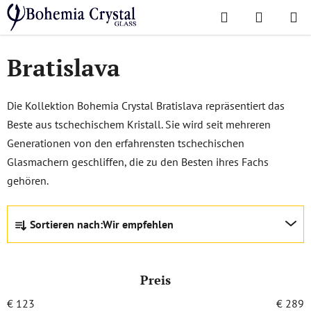
Zum
Suchen
WAREN
Inhalt
Startseite
/
Lieblingskollektionen
/
Bratislava
springen
Bratislava
Die Kollektion Bohemia Crystal Bratislava repräsentiert das
Beste aus tschechischem Kristall. Sie wird seit mehreren
Generationen von den erfahrensten tschechischen
Glasmachern geschliffen, die zu den Besten ihres Fachs
gehören.
P
Sortieren nach:
Wir empfehlen
r
o
d
Preis
u
k
€
123
€
289