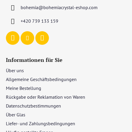
s
z
t
bohemia
@
bohemiacrystal-eshop.com
e
e
i
+420 739 133 159
l
e
Informationen für Sie
Über uns
Allgemeine Geschäftsbedingungen
Meine Bestellung
Rückgabe oder Reklamation von Waren
Datenschutzbestimmungen
Über Glas
Liefer- und Zahlungsbedingungen