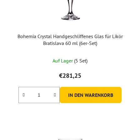
P
r
o
d
u
Bohemia Crystal Handgeschliffenes Glas für Likör
k
Bratislava 60 ml (6er-Set)
t
e
Auf Lager
(5 Set)
€281,25
IN DEN WARENKORB