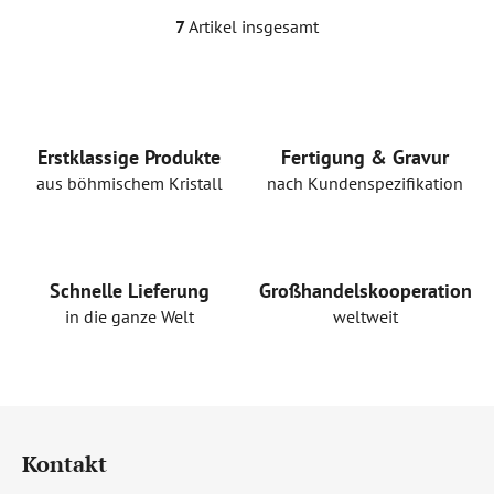
7
Artikel insgesamt
S
t
e
u
e
r
Erstklassige Produkte
Fertigung & Gravur
e
aus böhmischem Kristall
nach Kundenspezifikation
l
e
m
e
Schnelle Lieferung
Großhandelskooperation
n
in die ganze Welt
weltweit
t
e
d
e
F
r
u
L
Kontakt
ß
i