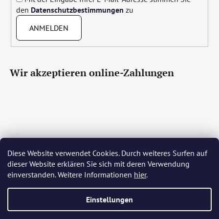
den
Datenschutzbestimmungen
zu
ANMELDEN
Wir akzeptieren online-Zahlungen
Diese Website verwendet Cookies. Durch weiteres Surfen auf
Čeština
Slovenčina
English
Deutsch
Magyar
dieser Website erklären Sie sich mit deren Verwendung
Język polski
Română
Italiano
Español
Français
einverstanden. Weitere Informationen
hier
.
Português
Български
Hrvatski
Slovenščina
Srpski
Nederlands
Українська
Ελληνικά
Svenska
Dansk
Einstellungen