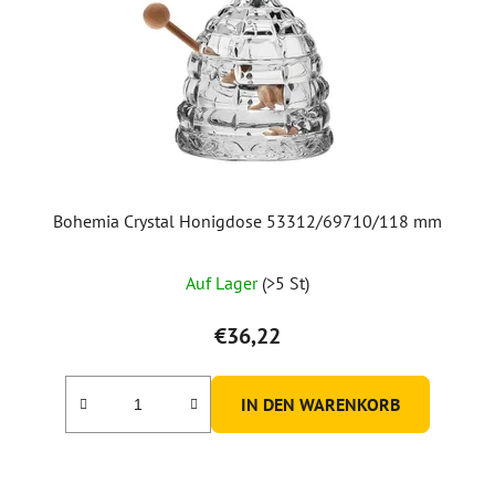
Bohemia Crystal Honigdose 53312/69710/118 mm
Die
Auf Lager
(>5 St)
durchschnittliche
Produktbewertung
€36,22
ist
5,0
IN DEN WARENKORB
von
5
Sternen.