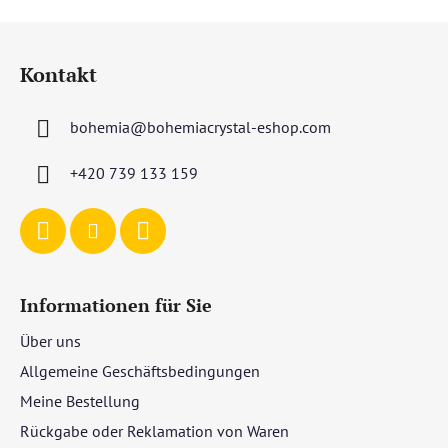
F
u
Kontakt
ß
z
bohemia
@
bohemiacrystal-eshop.com
e
i
+420 739 133 159
l
e
Informationen für Sie
Über uns
Allgemeine Geschäftsbedingungen
Meine Bestellung
Rückgabe oder Reklamation von Waren