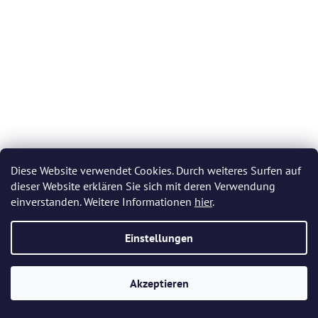
Diese Website verwendet Cookies. Durch weiteres Surfen auf
dieser Website erklären Sie sich mit deren Verwendung
einverstanden. Weitere Informationen
hier
.
Einstellungen
Bohemia Crystal Glas für Grappa Colibri 4S032/85 ml (Set
mit 6 Stück)
Akzeptieren
Auf Lager
(>5 Set)