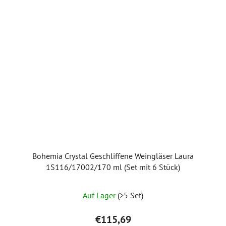
Bohemia Crystal Geschliffene Weingläser Laura
1S116/17002/170 ml (Set mit 6 Stück)
Die
Auf Lager
(>5 Set)
durchschnittliche
Produktbewertung
€115,69