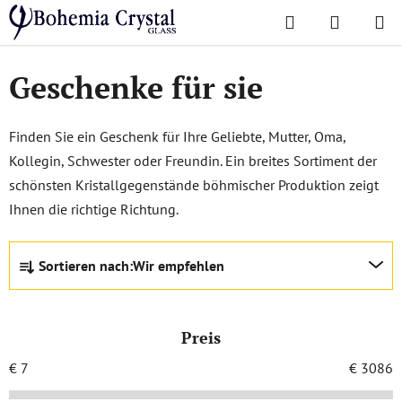
Zum
Suchen
WAREN
Inhalt
Startseite
/
Lieblingskollektionen
/
Weihnachtsangebot
/
Geschenke für sie
springen
Geschenke für sie
Finden Sie ein Geschenk für Ihre Geliebte, Mutter, Oma,
Kollegin, Schwester oder Freundin. Ein breites Sortiment der
schönsten Kristallgegenstände böhmischer Produktion zeigt
Ihnen die richtige Richtung.
P
Sortieren nach:
Wir empfehlen
r
o
d
Preis
u
k
€
7
€
3086
t