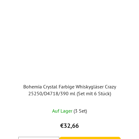
Bohemia Crystal Farbige Whiskygläser Crazy
25250/D4718/390 ml (Set mit 6 Stück)
Die
Auf Lager
(3 Set)
durchschnittliche
Produktbewertung
€32,66
ist
5,0