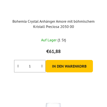
r
o
d
u
Bohemia Crystal Anhänger Amore mit böhmischem
k
Kristall Preciosa 2030 00
t
e
Auf Lager
(1 St)
€61,88
IN DEN WARENKORB