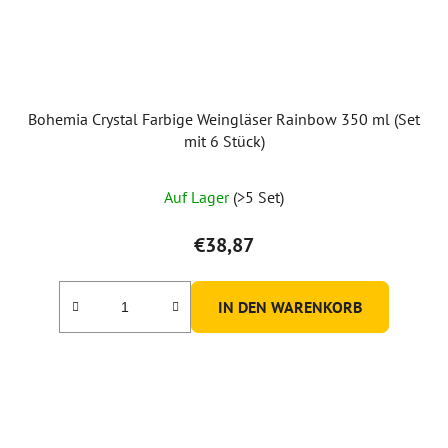
Bohemia Crystal Farbige Weingläser Rainbow 350 ml (Set
mit 6 Stück)
Die
Auf Lager
(>5 Set)
durchschnittliche
Produktbewertung
€38,87
ist
5,0
IN DEN WARENKORB
von
5
Sternen.