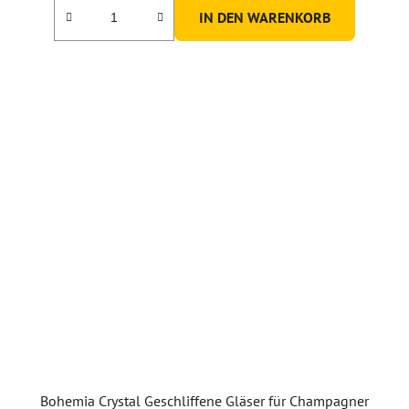
IN DEN WARENKORB
von
5
Sternen.
Bohemia Crystal Geschliffene Gläser für Champagner