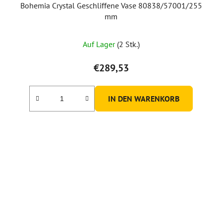
Bohemia Crystal Geschliffene Vase 80838/57001/255
mm
Die
Auf Lager
(2 Stk.)
durchschnittliche
Produktbewertung
€289,53
ist
5,0
IN DEN WARENKORB
von
5
Sternen.