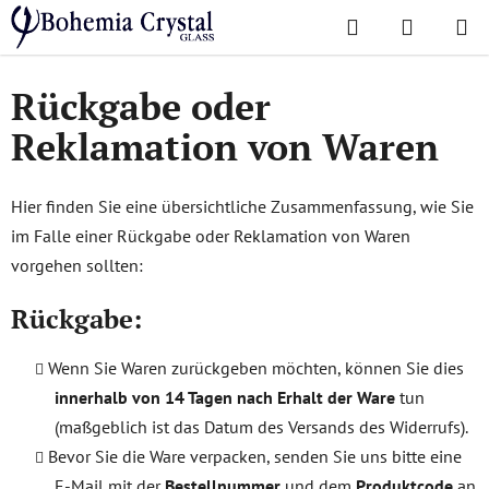
Zum
Suchen
WAREN
Inhalt
Startseite
/
Rückgabe oder Reklamation von Waren
springen
Rückgabe oder
Reklamation von Waren
Hier finden Sie eine übersichtliche Zusammenfassung, wie Sie
im Falle einer Rückgabe oder Reklamation von Waren
vorgehen sollten:
Rückgabe:
Wenn Sie Waren zurückgeben möchten, können Sie dies
innerhalb von 14 Tagen nach Erhalt der Ware
tun
(maßgeblich ist das Datum des Versands des Widerrufs).
Bevor Sie die Ware verpacken, senden Sie uns bitte eine
E-Mail mit der
Bestellnummer
und dem
Produktcode
an