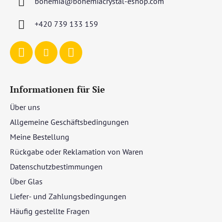
bohemia
@
bohemiacrystal-eshop.com
e
i
+420 739 133 159
l
e
Informationen für Sie
Über uns
Allgemeine Geschäftsbedingungen
Meine Bestellung
Rückgabe oder Reklamation von Waren
Datenschutzbestimmungen
Über Glas
Liefer- und Zahlungsbedingungen
Häufig gestellte Fragen