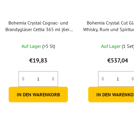
Bohemia Crystal Cognac- und
Bohemia Crystal Cut Gl
Brandygläser Cettia 365 ml (6er-
Whisky, Rum und Spirit
Set)
ml – Grün (2er-Se
Auf Lager
(>5 St)
Auf Lager
(1 Set
€19,83
€537,04
IN DEN WARENKORB
IN DEN WARENKO