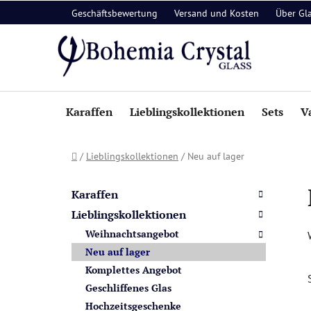
Zum
Geschäftsbewertung
Versand und Kosten
Über Gl
Inhalt
springen
Karaffen
Lieblingskollektionen
Sets
V
Startseite
/
Lieblingskollektionen
/
Neu auf lager
S
K
Kategorien
a
e
überspringen
Karaffen
t
i
Lieblingskollektionen
e
t
Weihnachtsangebot
g
e
o
Neu auf lager
n
r
Komplettes Angebot
i
l
Geschliffenes Glas
e
e
Hochzeitsgeschenke