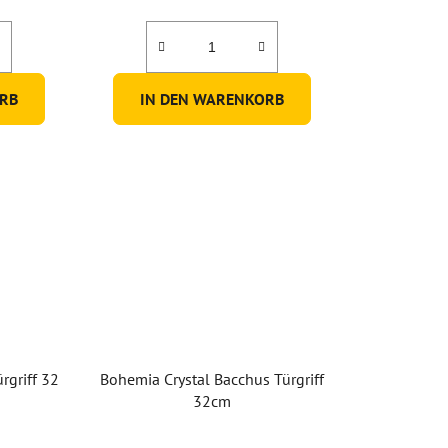
RB
IN DEN WARENKORB
rgriff 32
Bohemia Crystal Bacchus Türgriff
32cm