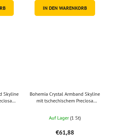
RB
IN DEN WARENKORB
d Skyline
Bohemia Crystal Armband Skyline
eciosa
mit tschechischem Preciosa
methyst
Kristall, vergoldet, roza
Auf Lager
(1 St)
€61,88