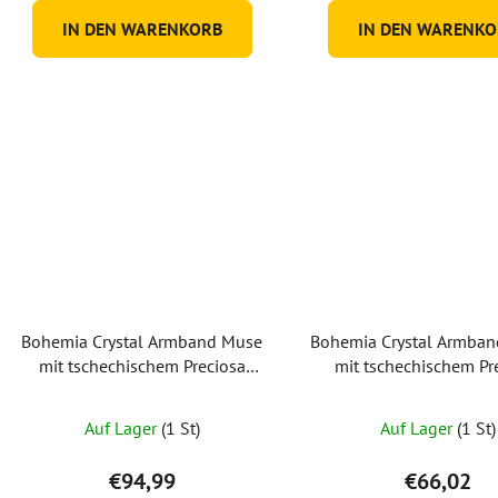
IN DEN WARENKORB
IN DEN WARENKO
Bohemia Crystal Armband Muse
Bohemia Crystal Armban
mit tschechischem Preciosa
mit tschechischem Pr
Kristall, montana
Kristall, vergoldet, A
Auf Lager
(1 St)
Auf Lager
(1 St)
€94,99
€66,02