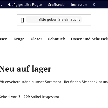
as
Häufig gestellte Fragen
Großhandel
Impressum
Kontakt
asen
Krüge
Gläser
Schmuck
Dosen und Schüssel
Neu auf lager
Wir erweitern ständig unser Sortiment. Hier finden Sie sehr klar un
Seite
1
von
3
-
299
Artikel insgesamt