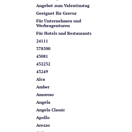
n
i
Angebot zum Valentinstag
s
Geeignet für Gravur
t
Für Unternehmen und
Werbeagenturen
e
Für Hotels und Restaurants
24111
378500
43081
432232
43249
Alca
Amber
Amoroso
Angela
Angela Classic
Apollo
Arezzo