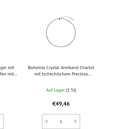
d
u
k
t
s
o
r
t
i
ger mit
Bohemia Crystal Armband Charlot
e
fen mit
mit tschechischem Preciosa
r
Kristall,
Kristall, Kristall
u
Auf Lager
(1 St)
n
g
€49,46