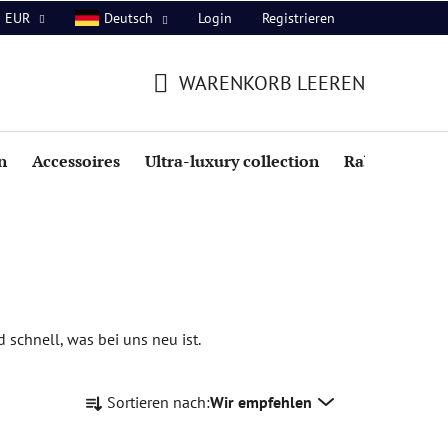
Login
Registrieren
EUR
Deutsch
WARENKORB LEEREN
WARENKORB
n
Accessoires
Ultra-luxury collection
Rabatte
d schnell, was bei uns neu ist.
P
Sortieren nach:
Wir empfehlen
r
o