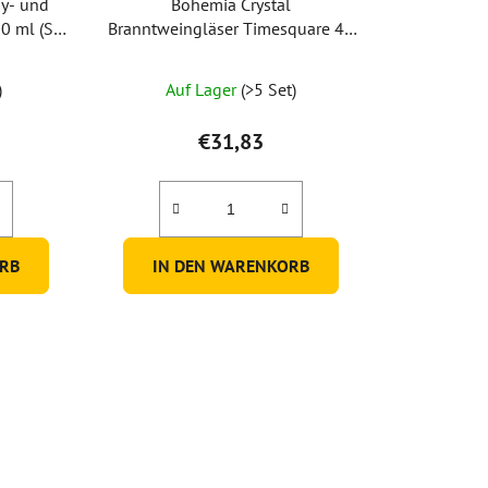
dy- und
Bohemia Crystal
0 ml (Set
Branntweingläser Timesquare 40
ml (Set mit 6 Stück)
)
Auf Lager
(>5 Set)
€31,83
RB
IN DEN WARENKORB