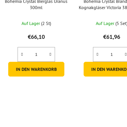
Bohemia Crystal Bierglas Uranus
Bohemia Crystal Bran
300ml
Kognakgläser Victoria 38
mit 6 Stück)
Auf Lager
(2 St)
Auf Lager
(5 Set
€66,10
€61,96
IN DEN WARENKORB
IN DEN WARENKO