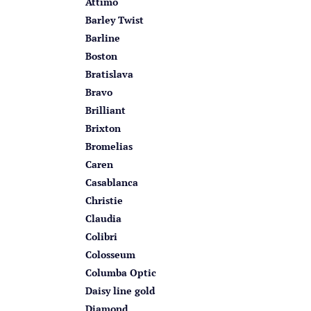
Attimo
Barley Twist
Barline
Boston
Bratislava
Bravo
Brilliant
Brixton
Bromelias
Caren
Casablanca
Christie
Claudia
Colibri
Colosseum
Columba Optic
Daisy line gold
Diamond