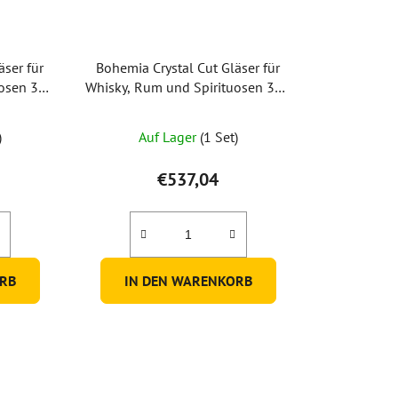
äser für
Bohemia Crystal Cut Gläser für
uosen 320
Whisky, Rum und Spirituosen 320
t)
ml – Lila (2er-Set)
)
Auf Lager
(1 Set)
€537,04
RB
IN DEN WARENKORB