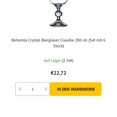
r
P
r
o
d
u
Bohemia Crystal Biergläser Claudia 280 ml (Set mit 6
k
Stück)
t
e
Auf Lager
(2 Set)
€22,72
IN DEN WARENKORB