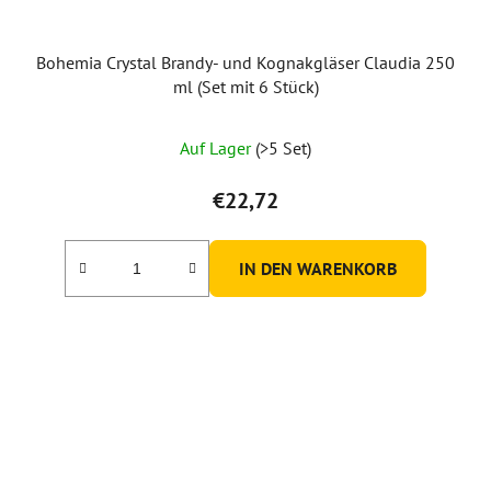
Bohemia Crystal Brandy- und Kognakgläser Claudia 250
ml (Set mit 6 Stück)
Die
Auf Lager
(>5 Set)
durchschnittliche
Produktbewertung
€22,72
ist
5,0
IN DEN WARENKORB
von
5
Sternen.