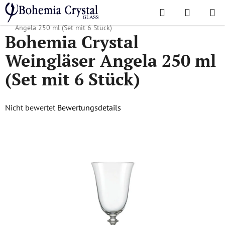
Zum
Suchen
WAREN
Inhalt
Startseite
/
Lieblingskollektionen
/
Angela
/
Bohemia Crystal Weingläser
springen
Angela 250 ml (Set mit 6 Stück)
Bohemia Crystal
Weingläser Angela 250 ml
(Set mit 6 Stück)
Die
Nicht bewertet
Bewertungsdetails
durchschnittliche
Produktbewertung
ist
0,0
von
5
Sternen.