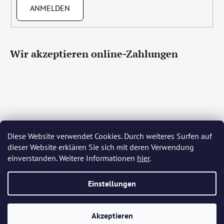
ANMELDEN
Wir akzeptieren online-Zahlungen
Diese Website verwendet Cookies. Durch weiteres Surfen auf
Čeština
Slovenčina
English
Deutsch
Magyar
dieser Website erklären Sie sich mit deren Verwendung
Język polski
Română
Italiano
Español
Français
einverstanden. Weitere Informationen
hier
.
Português
Български
Hrvatski
Slovenščina
Srpski
Nederlands
Українська
Ελληνικά
Svenska
Dansk
Einstellungen
Erstellt von Shoptet
Akzeptieren
Copyright 2026
Bohemia Crystal Glass
. Alle Rechte