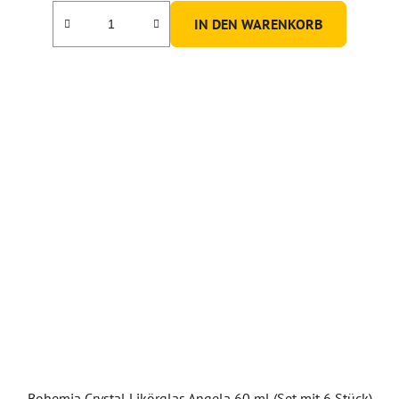
IN DEN WARENKORB
Bohemia Crystal Likörglas Angela 60 ml (Set mit 6 Stück)