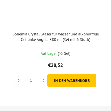
Bohemia Crystal Gläser für Wasser und alkoholfreie
Getränke Angela 380 ml (Set mit 6 Stück)
Die
Auf Lager
(>5 Set)
durchschnittliche
Produktbewertung
€28,52
ist
5,0
IN DEN WARENKORB
von
5
Sternen.
F