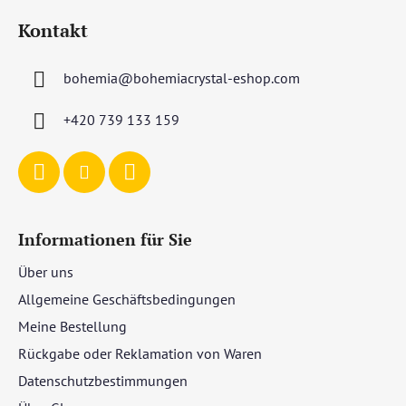
u
Kontakt
ß
z
bohemia
@
bohemiacrystal-eshop.com
e
i
+420 739 133 159
l
e
Informationen für Sie
Über uns
Allgemeine Geschäftsbedingungen
Meine Bestellung
Rückgabe oder Reklamation von Waren
Datenschutzbestimmungen