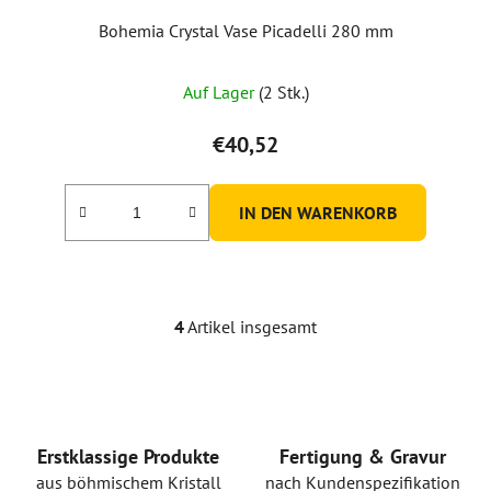
Bohemia Crystal Vase Picadelli 280 mm
Auf Lager
(2 Stk.)
€40,52
IN DEN WARENKORB
4
Artikel insgesamt
S
t
e
u
e
r
Erstklassige Produkte
Fertigung & Gravur
e
aus böhmischem Kristall
nach Kundenspezifikation