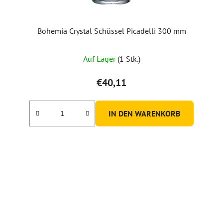
o
d
u
Bohemia Crystal Schüssel Picadelli 300 mm
k
t
Auf Lager
(1 Stk.)
e
€40,11
IN DEN WARENKORB