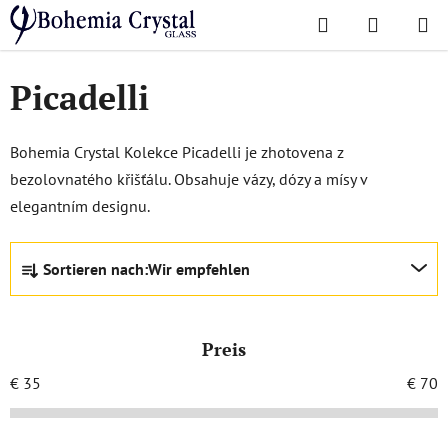
Zum
Suchen
WAREN
Inhalt
Startseite
/
Lieblingskollektionen
/
Picadelli
springen
Picadelli
Bohemia Crystal Kolekce Picadelli je zhotovena z
bezolovnatého křišťálu. Obsahuje vázy, dózy a mísy v
elegantním designu.
P
Sortieren nach:
Wir empfehlen
r
o
d
Preis
u
k
€
35
€
70
t
s