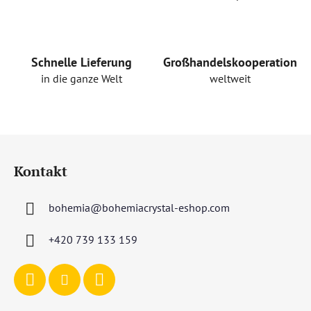
l
e
m
e
Schnelle Lieferung
Großhandelskooperation
n
in die ganze Welt
weltweit
t
e
d
e
F
r
u
L
Kontakt
ß
i
s
z
t
bohemia
@
bohemiacrystal-eshop.com
e
e
i
+420 739 133 159
l
e