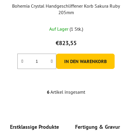
Bohemia Crystal Handgeschliffener Korb Sakura Ruby
205mm
Auf Lager
(1 Stk.)
€823,55
IN DEN WARENKORB
6
Artikel insgesamt
S
t
e
u
e
r
Erstklassige Produkte
Fertigung & Gravur