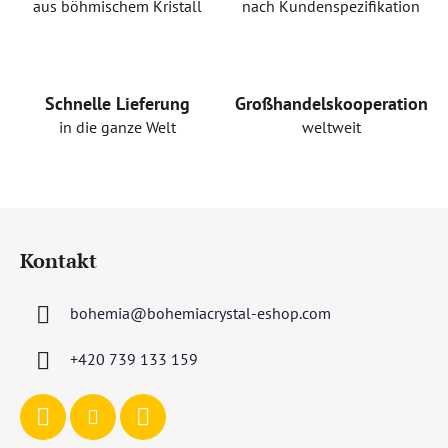
e
aus böhmischem Kristall
nach Kundenspezifikation
l
e
m
e
Schnelle Lieferung
Großhandelskooperation
n
in die ganze Welt
weltweit
t
e
d
e
F
r
u
L
Kontakt
ß
i
s
z
t
bohemia
@
bohemiacrystal-eshop.com
e
e
i
+420 739 133 159
l
e