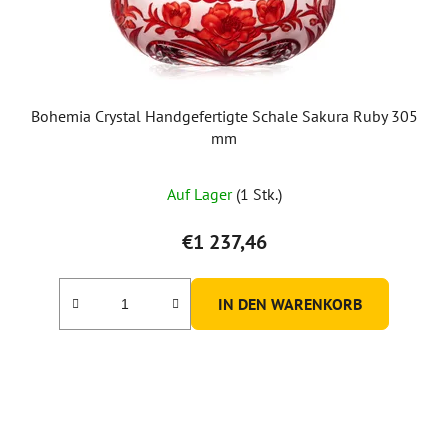
P
r
o
d
u
Bohemia Crystal Handgefertigte Schale Sakura Ruby 305
k
mm
t
e
Auf Lager
(1 Stk.)
€1 237,46
IN DEN WARENKORB