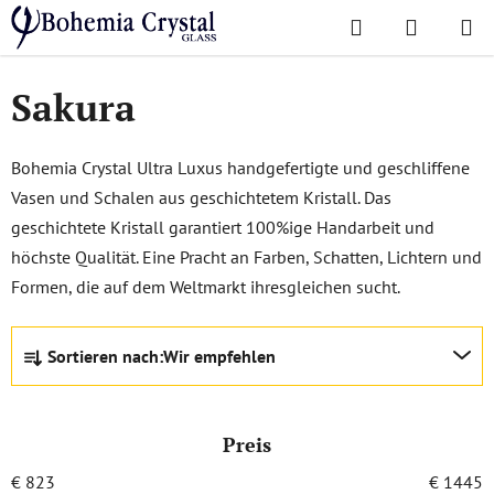
Zum
Suchen
WAREN
Inhalt
Startseite
/
Lieblingskollektionen
/
Sakura
springen
Sakura
Bohemia Crystal Ultra Luxus handgefertigte und geschliffene
Vasen und Schalen aus geschichtetem Kristall. Das
geschichtete Kristall garantiert 100%ige Handarbeit und
höchste Qualität. Eine Pracht an Farben, Schatten, Lichtern und
Formen, die auf dem Weltmarkt ihresgleichen sucht.
P
Sortieren nach:
Wir empfehlen
r
o
d
Preis
u
k
€
823
€
1445