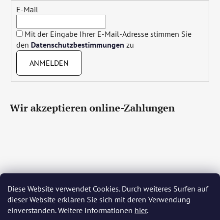
E-Mail
Mit der Eingabe Ihrer E-Mail-Adresse stimmen Sie
den
Datenschutzbestimmungen
zu
ANMELDEN
Wir akzeptieren online-Zahlungen
Diese Website verwendet Cookies. Durch weiteres Surfen auf
Čeština
Slovenčina
English
Deutsch
Magyar
dieser Website erklären Sie sich mit deren Verwendung
Język polski
Română
Italiano
Español
Français
einverstanden. Weitere Informationen
hier
.
Português
Български
Hrvatski
Slovenščina
Srpski