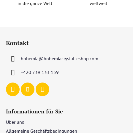
in die ganze Welt
weltweit
F
u
Kontakt
ß
z
bohemia
@
bohemiacrystal-eshop.com
e
i
+420 739 133 159
l
e
Informationen für Sie
Über uns
Allgemeine Geschäftsbedingungen