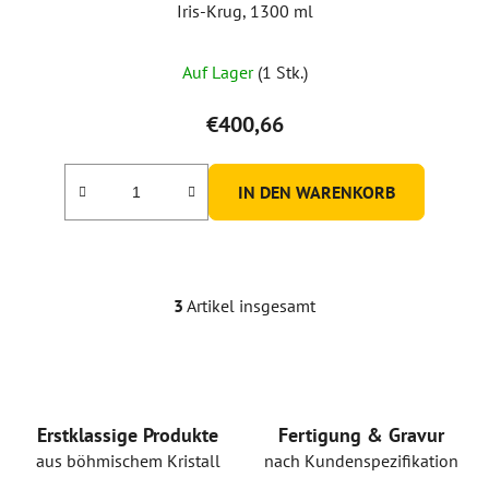
Iris-Krug, 1300 ml
Auf Lager
(1 Stk.)
€400,66
IN DEN WARENKORB
3
Artikel insgesamt
S
t
e
u
e
r
Erstklassige Produkte
Fertigung & Gravur
e
aus böhmischem Kristall
nach Kundenspezifikation
l