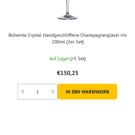
P
r
o
d
u
Bohemia Crystal Handgeschliffene Champagnergläser Iris
k
200ml (2er-Set)
t
e
Auf Lager
(>5 Set)
€150,25
IN DEN WARENKORB