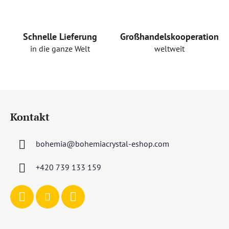
e
m
e
Schnelle Lieferung
Großhandelskooperation
n
in die ganze Welt
weltweit
t
e
d
e
F
r
u
L
Kontakt
ß
i
s
z
t
bohemia
@
bohemiacrystal-eshop.com
e
e
i
+420 739 133 159
l
e