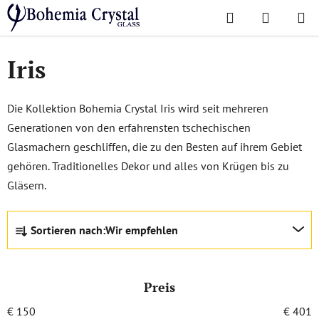
Zum
Suchen
WAREN
Inhalt
Startseite
/
Lieblingskollektionen
/
Iris
springen
Iris
Die Kollektion Bohemia Crystal Iris wird seit mehreren
Generationen von den erfahrensten tschechischen
Glasmachern geschliffen, die zu den Besten auf ihrem Gebiet
gehören. Traditionelles Dekor und alles von Krügen bis zu
Gläsern.
P
Sortieren nach:
Wir empfehlen
r
o
d
Preis
u
k
€
150
€
401